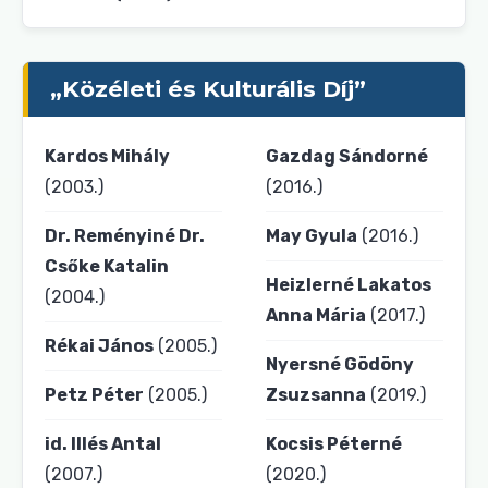
„Közéleti és Kulturális Díj”
Kardos Mihály
Gazdag Sándorné
(2003.)
(2016.)
Dr. Reményiné Dr.
May Gyula
(2016.)
Csőke Katalin
Heizlerné Lakatos
(2004.)
Anna Mária
(2017.)
Rékai János
(2005.)
Nyersné Gödöny
Petz Péter
(2005.)
Zsuzsanna
(2019.)
id. Illés Antal
Kocsis Péterné
(2007.)
(2020.)