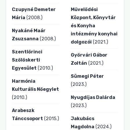
Czupyné Demeter
Művelődési
Mária
(2008.)
Központ, Könyvtár
és Konyha
Nyakáné Maár
intézmény konyhai
Zsuzsanna
(2008.)
dolgozói
(2021.)
Szentlőrinci
Győrvári Gábor
Szőlőskerti
Zoltán
(2021.)
Egyesület
(2010.)
Sümegi Péter
Harmónia
(2023.)
Kulturális Nőegylet
(2010.)
Nyugdíjas Dalárda
(2023.)
Arabeszk
Tánccsoport
(2015.)
Jakubács
Magdolna
(2024.)