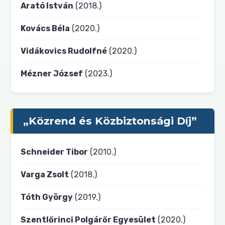
Arató István
(2018.)
Kovács Béla
(2020.)
Vidákovics Rudolfné
(2020.)
Mézner József
(2023.)
„Közrend és Közbiztonsági Díj”
Schneider Tibor
(2010.)
Varga Zsolt
(2018.)
Tóth György
(2019.)
Szentlőrinci Polgárőr Egyesület
(2020.)