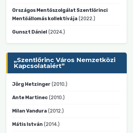
Országos Mentőszolgálat Szentlőrinci
Mentőállomás kollektívája
(2022.)
Gunszt Dániel
(2024.)
„Szentlőrinc Város Nemzetközi
Kapcsolataiért”
Jörg Hetzinger
(2010.)
Ante Martinec
(2010.)
Milan Vanđura
(2012.)
Mátis István
(2014.)