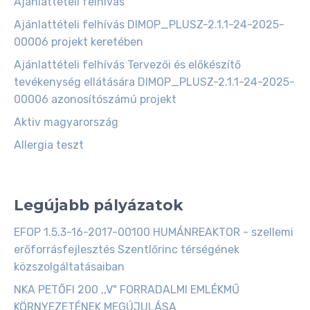
Ajánlattételi felhívás
Ajánlattételi felhívás DIMOP_PLUSZ-2.1.1-24-2025-
00006 projekt keretében
Ajánlattételi felhívás Tervezői és előkészítő
tevékenység ellátására DIMOP_PLUSZ-2.1.1-24-2025-
00006 azonosítószámú projekt
Aktiv magyarország
Allergia teszt
Legújabb pályázatok
EFOP 1.5.3-16-2017-00100 HUMÁNREAKTOR - szellemi
erőforrásfejlesztés Szentlőrinc térségének
közszolgáltatásaiban
NKA PETŐFI 200 ,,V" FORRADALMI EMLÉKMŰ
KÖRNYEZETÉNEK MEGÚJULÁSA