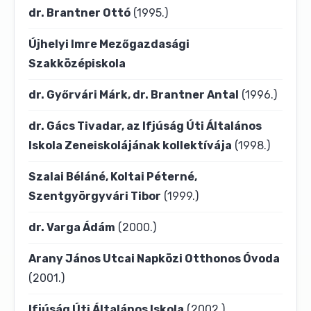
dr. Brantner Ottó
(1995.)
Újhelyi Imre Mezőgazdasági
Szakközépiskola
dr. Győrvári Márk, dr. Brantner Antal
(1996.)
dr. Gács Tivadar, az Ifjúság Úti Általános
Iskola Zeneiskolájának kollektívája
(1998.)
Szalai Béláné, Koltai Péterné,
Szentgyörgyvári Tibor
(1999.)
dr. Varga Ádám
(2000.)
Arany János Utcai Napközi Otthonos Óvoda
(2001.)
Ifjúság Úti Általános Iskola
(2002.)