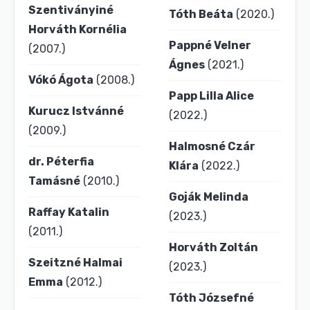
Szentiványiné
Tóth Beáta
(2020.)
Horváth Kornélia
Pappné Velner
(2007.)
Ágnes
(2021.)
Vókó Ágota
(2008.)
Papp Lilla Alice
Kurucz Istvánné
(2022.)
(2009.)
Halmosné Czár
dr. Péterfia
Klára
(2022.)
Tamásné
(2010.)
Goják Melinda
Raffay Katalin
(2023.)
(2011.)
Horváth Zoltán
Szeitzné Halmai
(2023.)
Emma
(2012.)
Tóth Józsefné