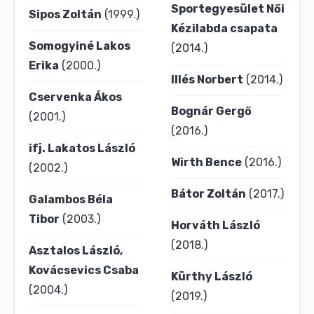
Sportegyesület Női
Sipos Zoltán
(1999.)
Kézilabda csapata
Somogyiné Lakos
(2014.)
Erika
(2000.)
Illés Norbert
(2014.)
Cservenka Ákos
Bognár Gergő
(2001.)
(2016.)
ifj. Lakatos László
Wirth Bence
(2016.)
(2002.)
Bátor Zoltán
(2017.)
Galambos Béla
Tibor
(2003.)
Horváth László
(2018.)
Asztalos László,
Kovácsevics Csaba
Kürthy László
(2004.)
(2019.)