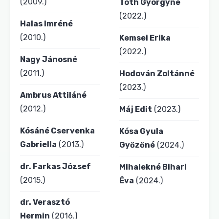
(2009.)
Tóth Györgyné
(2022.)
Halas Imréné
(2010.)
Kemsei Erika
(2022.)
Nagy Jánosné
(2011.)
Hodován Zoltánné
(2023.)
Ambrus Attiláné
(2012.)
Máj Edit
(2023.)
Kósáné Cservenka
Kósa Gyula
Gabriella
(2013.)
Győzőné
(2024.)
dr. Farkas József
Mihalekné Bihari
(2015.)
Éva
(2024.)
dr. Verasztó
Hermin
(2016.)