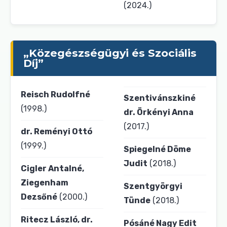
(2024.)
„Közegészségügyi és Szociális
Díj”
Reisch Rudolfné
Szentivánszkiné
(1998.)
dr. Örkényi Anna
(2017.)
dr. Reményi Ottó
(1999.)
Spiegelné Döme
Judit
(2018.)
Cigler Antalné,
Ziegenham
Szentgyörgyi
Dezsőné
(2000.)
Tünde
(2018.)
Ritecz László, dr.
Pósáné Nagy Edit