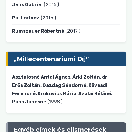
Jens Gabriel
(2015.)
Pal Lorincz
(2016.)
Rumszauer Róbertné
(2017.)
„Millecentenáriumi Díj”
Asztalosné Antal Ágnes, Árki Zoltán, dr.
Erős Zoltán, Gazdag Sándorné, Kövesdi
Ferencné, Krokovics Mária, Szalai Béláné,
Papp Jánosné
(1998.)
Egyéb címek és elismerések