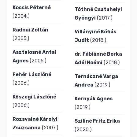
Kocsis Péterné
Tóthné Csatahelyi
(2004.)
Gyöngyi
(2017.)
Radnai Zoltán
Villányiné Kófiás
(2005.)
Judit
(2018.)
Asztalosné Antal
dr. Fábiánné Borka
Ágnes
(2005.)
Adél Noémi
(2018.)
Fehér Lászlóné
Ternáczné Varga
(2006.)
Andrea
(2019.)
Kőszegi Lászlóné
Kernyák Ágnes
(2006.)
(2019.)
Rozsvainé Károlyi
Sziliné Fritz Erika
Zsuzsanna
(2007.)
(2020.)