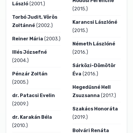
Hódosi Ferencné
László
(2001.)
(2015.)
Torbó Judit, Vörös
Karancsi Lászlóné
Zoltánné
(2002.)
(2015.)
Reiner Mária
(2003.)
Németh Lászlóné
Illés Józsefné
(2016.)
(2004.)
Sárközi-Dömötör
Pénzár Zoltán
Éva
(2016.)
(2005.)
Hegedűsné Hell
dr. Patacsi Evelin
Zsuzsanna
(2017.)
(2009.)
Szakács Honoráta
dr. Karakán Béla
(2019.)
(2010.)
Bolvári Renáta