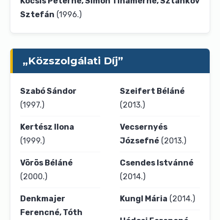
Kocsis Péterné, Simon Tihamérné, Sztankov
Sztefán
(1996.)
„Közszolgálati Díj”
Szabó Sándor
Szeifert Béláné
(1997.)
(2013.)
Kertész Ilona
Vecsernyés
(1999.)
Józsefné
(2013.)
Vörös Béláné
Csendes Istvánné
(2000.)
(2014.)
Denkmajer
Kungl Mária
(2014.)
Ferencné, Tóth