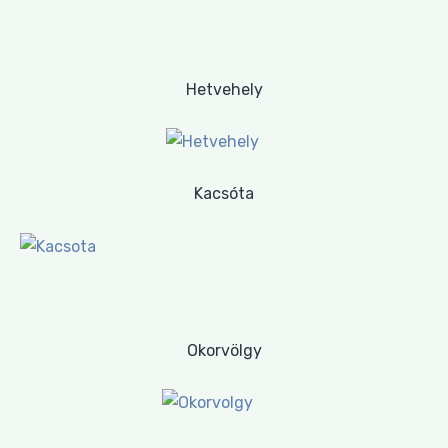
Hetvehely
Kacsóta
Okorvölgy