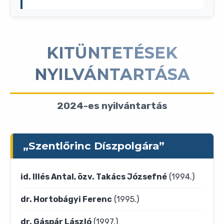
KITÜNTETÉSEK
NYILVÁNTARTÁSA
2024-es nyilvántartás
„Szentlőrinc Díszpolgára”
id. Illés Antal, özv. Takács Józsefné
(1994.)
dr. Hortobágyi Ferenc
(1995.)
dr. Gáspár László
(1997.)