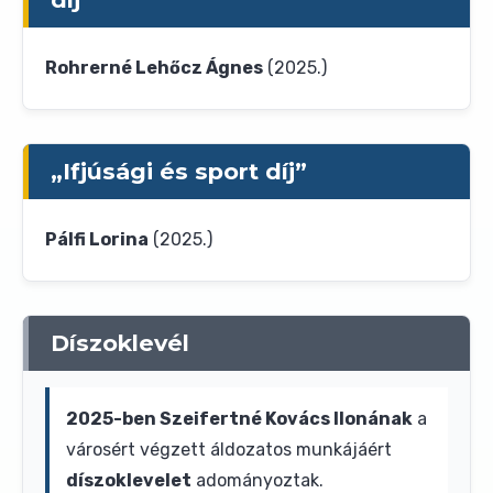
Rohrerné Lehőcz Ágnes
(2025.)
„Ifjúsági és sport díj”
Pálfi Lorina
(2025.)
Díszoklevél
2025-ben Szeifertné Kovács Ilonának
a
városért végzett áldozatos munkájáért
díszoklevelet
adományoztak.