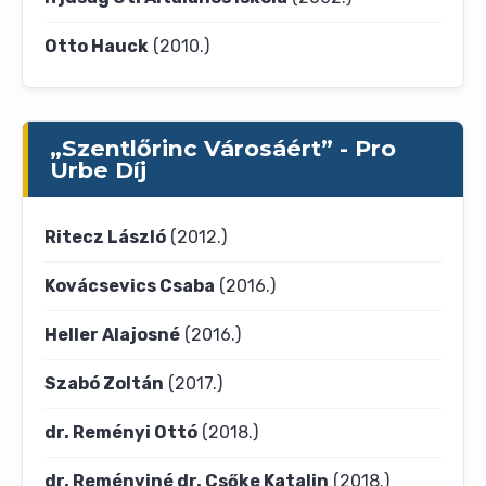
Otto Hauck
(2010.)
„Szentlőrinc Városáért” - Pro
Urbe Díj
Ritecz László
(2012.)
Kovácsevics Csaba
(2016.)
Heller Alajosné
(2016.)
Szabó Zoltán
(2017.)
dr. Reményi Ottó
(2018.)
dr. Reményiné dr. Csőke Katalin
(2018.)