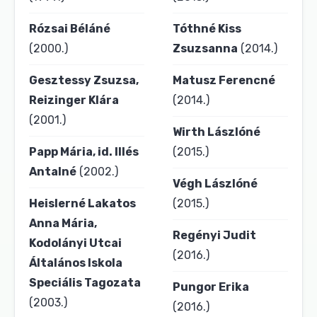
Rózsai Béláné
Tóthné Kiss
(2000.)
Zsuzsanna
(2014.)
Gesztessy Zsuzsa,
Matusz Ferencné
Reizinger Klára
(2014.)
(2001.)
Wirth Lászlóné
Papp Mária, id. Illés
(2015.)
Antalné
(2002.)
Végh Lászlóné
Heislerné Lakatos
(2015.)
Anna Mária,
Regényi Judit
Kodolányi Utcai
(2016.)
Általános Iskola
Speciális Tagozata
Pungor Erika
(2003.)
(2016.)