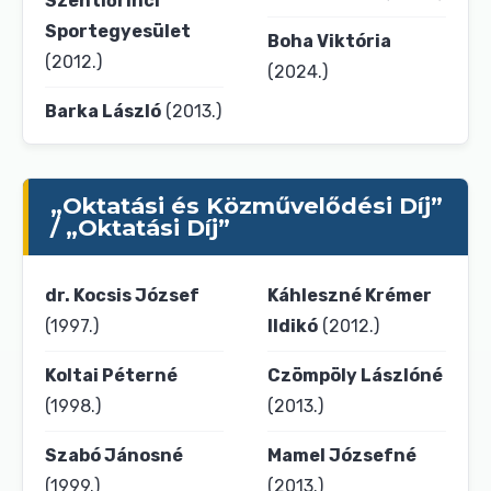
Szentlőrinci
Sportegyesület
Boha Viktória
(2012.)
(2024.)
Barka László
(2013.)
„Oktatási és Közművelődési Díj”
/ „Oktatási Díj”
dr. Kocsis József
Káhleszné Krémer
(1997.)
Ildikó
(2012.)
Koltai Péterné
Czömpöly Lászlóné
(1998.)
(2013.)
Szabó Jánosné
Mamel Józsefné
(1999.)
(2013.)