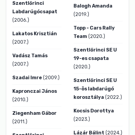
Szentlőrinci
Balogh Amanda
Labdarúgócsapat
(2019.)
(2006.)
Topp - Cars Rally
Lakatos Krisztián
Team
(2020.)
(2007.)
Szentlőrinci SE U
Vadász Tamás
19-es csapata
(2007.)
(2020.)
Szadai Imre
(2009.)
Szentlőrinci SE U
15-ös labdarúgó
Kapronczai János
korosztálya
(2022.)
(2010.)
Kocsis Dorottya
Ziegenham Gábor
(2023.)
(2011.)
Lázár Bálint
(2024.)