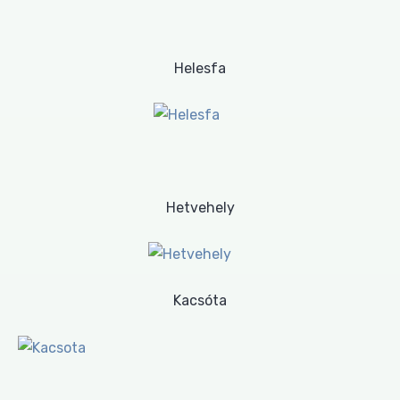
Helesfa
Hetvehely
Kacsóta