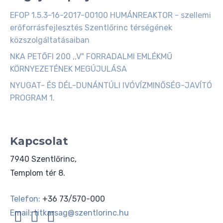
EFOP 1.5.3-16-2017-00100 HUMÁNREAKTOR - szellemi
erőforrásfejlesztés Szentlőrinc térségének
közszolgáltatásaiban
NKA PETŐFI 200 ,,V" FORRADALMI EMLÉKMŰ
KÖRNYEZETÉNEK MEGÚJULÁSA
NYUGAT- ÉS DÉL-DUNÁNTÚLI IVÓVÍZMINŐSÉG-JAVÍTÓ
PROGRAM 1.
Kapcsolat
7940 Szentlőrinc,
Templom tér 8.
Telefon:
+36 73/570-000
Email:
titkarsag@szentlorinc.hu