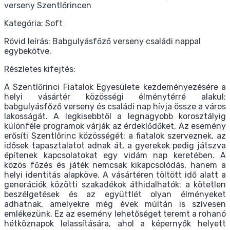
verseny Szentlőrincen
Kategória: Soft
Rövid leírás: Babgulyásfőző verseny családi nappal
egybekötve.
Részletes kifejtés:
A Szentlőrinci Fiatalok Egyesülete kezdeményezésére a
helyi vásártér közösségi élménytérré alakul:
babgulyásfőző verseny és családi nap hívja össze a város
lakosságát. A legkisebbtől a legnagyobb korosztályig
különféle programok várják az érdeklődőket. Az esemény
erősíti Szentlőrinc közösségét: a fiatalok szerveznek, az
idősek tapasztalatot adnak át, a gyerekek pedig játszva
építenek kapcsolatokat egy vidám nap keretében. A
közös főzés és játék nemcsak kikapcsolódás, hanem a
helyi identitás alapköve. A vásártéren töltött idő alatt a
generációk közötti szakadékok áthidalhatók: a kötetlen
beszélgetések és az együttlét olyan élményeket
adhatnak, amelyekre még évek múltán is szívesen
emlékezünk. Ez az esemény lehetőséget teremt a rohanó
hétköznapok lelassítására, ahol a képernyők helyett