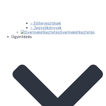
○ Előterjesztések
○ Jegyzőkönyvek
Gyermekétkeztetés
Ügyintézés