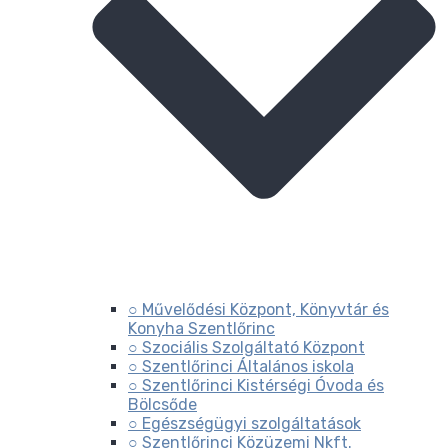
○ Művelődési Központ, Könyvtár és
Konyha Szentlőrinc
○ Szociális Szolgáltató Központ
○ Szentlőrinci Általános iskola
○ Szentlőrinci Kistérségi Óvoda és
Bölcsőde
○ Egészségügyi szolgáltatások
○ Szentlőrinci Közüzemi Nkft.