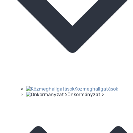
Közmeghallgatások
Önkormányzat >