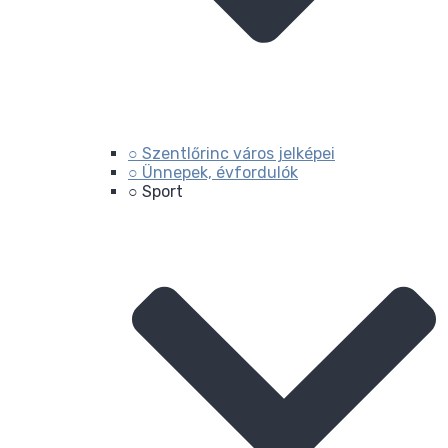
○ Szentlőrinc város jelképei
○ Ünnepek, évfordulók
○ Sport