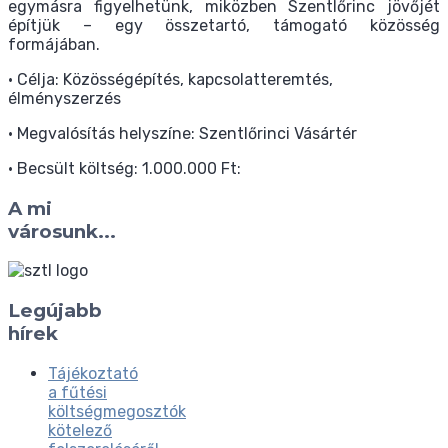
egymásra figyelhetünk, miközben Szentlőrinc jövőjét
építjük – egy összetartó, támogató közösség
formájában.
• Célja: Közösségépítés, kapcsolatteremtés,
élményszerzés
• Megvalósítás helyszíne: Szentlőrinci Vásártér
• Becsült költség: 1.000.000 Ft:
A mi
városunk...
Legújabb
hírek
Tájékoztató
a fűtési
költségmegosztók
kötelező