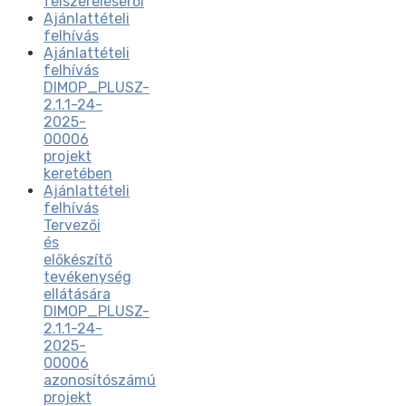
felszereléséről
Ajánlattételi
felhívás
Ajánlattételi
felhívás
DIMOP_PLUSZ-
2.1.1-24-
2025-
00006
projekt
keretében
Ajánlattételi
felhívás
Tervezői
és
előkészítő
tevékenység
ellátására
DIMOP_PLUSZ-
2.1.1-24-
2025-
00006
azonosítószámú
projekt