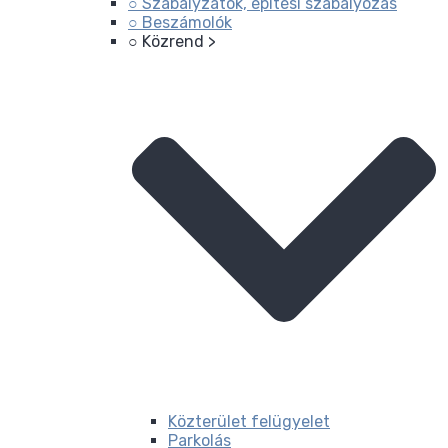
○ Szabályzatok, építési szabályozás
○ Beszámolók
○ Közrend >
Közterület felügyelet
Parkolás