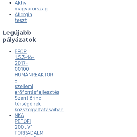
Aktiv
magyarország
Allergia
teszt
Legújabb
pályázatok
EFOP
1.5.3-16-
2017-
00100
HUMÁNREAKTOR
-
szellemi
erőforrásfejlesztés
Szentlőrinc
térségének
közszolgáltatásaiban
NKA
PETŐFI
200 ,,V"
FORRADALMI