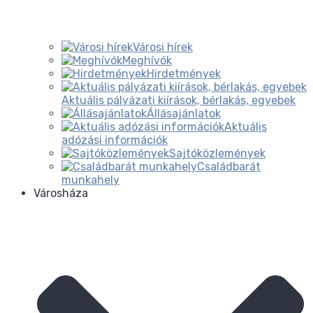
Városi hírek
Meghívók
Hirdetmények
Aktuális pályázati kiírások, bérlakás, egyebek
Állásajánlatok
Aktuális
adózási információk
Sajtóközlemények
Családbarát
munkahely
Városháza