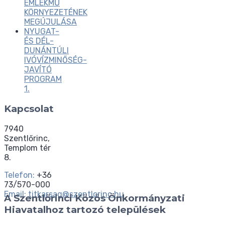
EMLÉKMŰ
KÖRNYEZETÉNEK
MEGÚJULÁSA
NYUGAT-
ÉS DÉL-
DUNÁNTÚLI
IVÓVÍZMINŐSÉG-
JAVÍTÓ
PROGRAM
1.
Kapcsolat
7940
Szentlőrinc,
Templom tér
8.
Telefon:
+36
73/570-000
Email:
titkarsag@szentlorinc.hu
A Szentlőrinci Közös Önkormányzati
Hiavatalhoz tartozó települések