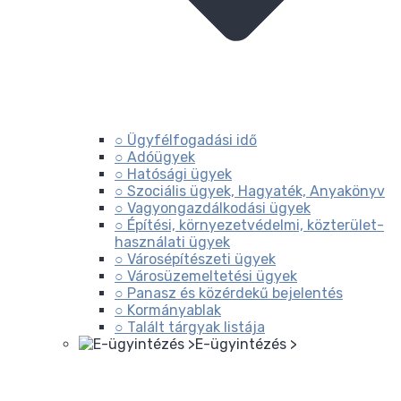
○ Ügyfélfogadási idő
○ Adóügyek
○ Hatósági ügyek
○ Szociális ügyek, Hagyaték, Anyakönyv
○ Vagyongazdálkodási ügyek
○ Építési, környezetvédelmi, közterület-
használati ügyek
○ Városépítészeti ügyek
○ Városüzemeltetési ügyek
○ Panasz és közérdekű bejelentés
○ Kormányablak
○ Talált tárgyak listája
E-ügyintézés >