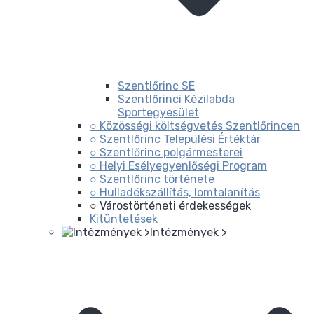
Szentlőrinc SE
Szentlőrinci Kézilabda
Sportegyesület
○ Közösségi költségvetés Szentlőrincen
○ Szentlőrinc Települési Értéktár
○ Szentlőrinc polgármesterei
○ Helyi Esélyegyenlőségi Program
○ Szentlőrinc története
○ Hulladékszállítás, lomtalanítás
○ Várostörténeti érdekességek
Kitüntetések
Intézmények >