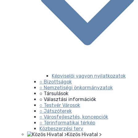
Képviselői vagyon nyilatkozatok
○ Bizottságok
○ Nemzetiségi önkormányzatok
○ Társulások
○ Választási információk
○ Testvér Városok
○ Játszóterek
○ Városfejlesztés, koncepciók
○ Térinformatikai térkép
Közbeszerzési terv
Közös Hivatal >