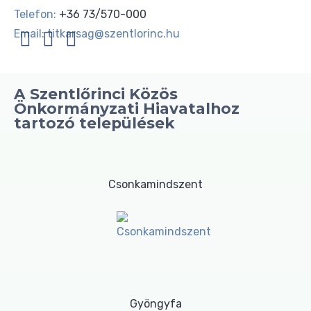
Telefon:
+36 73/570-000
Email:
titkarsag@szentlorinc.hu
A Szentlőrinci Közös
Önkormányzati Hiavatalhoz
tartozó települések
Csonkamindszent
Gyöngyfa