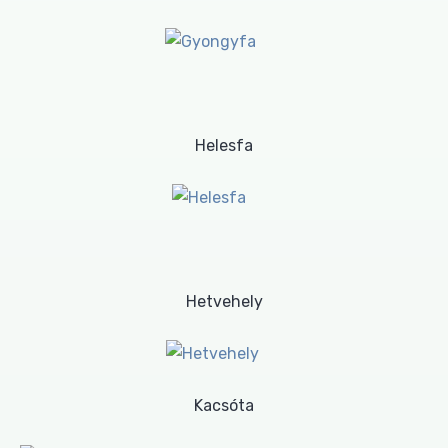
Helesfa
Hetvehely
Kacsóta