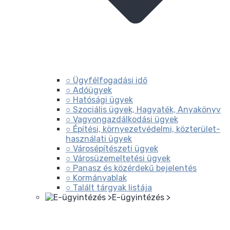
○ Ügyfélfogadási idő
○ Adóügyek
○ Hatósági ügyek
○ Szociális ügyek, Hagyaték, Anyakönyv
○ Vagyongazdálkodási ügyek
○ Építési, környezetvédelmi, közterület-
használati ügyek
○ Városépítészeti ügyek
○ Városüzemeltetési ügyek
○ Panasz és közérdekű bejelentés
○ Kormányablak
○ Talált tárgyak listája
E-ügyintézés >