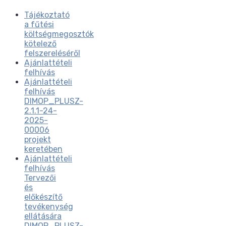
Tájékoztató
a fűtési
költségmegosztók
kötelező
felszereléséről
Ajánlattételi
felhívás
Ajánlattételi
felhívás
DIMOP_PLUSZ-
2.1.1-24-
2025-
00006
projekt
keretében
Ajánlattételi
felhívás
Tervezői
és
előkészítő
tevékenység
ellátására
DIMOP_PLUSZ-