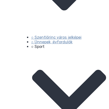
○ Szentlőrinc város jelképei
○ Ünnepek, évfordulók
○ Sport