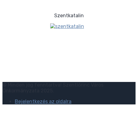
Szentkatalin
© Minden jog fenntartva! Szentlőrinc Város
Önkormányzata 2025.
Bejelentkezés az oldalra