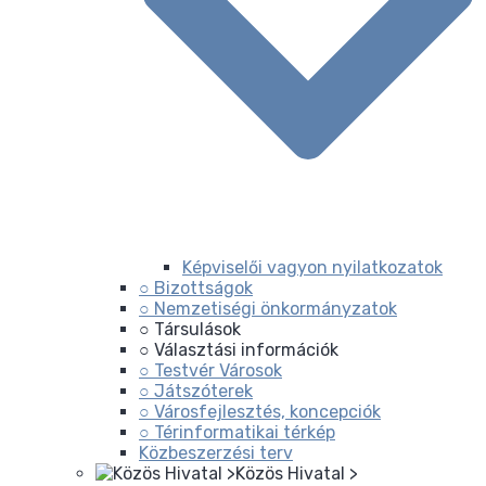
Képviselői vagyon nyilatkozatok
○ Bizottságok
○ Nemzetiségi önkormányzatok
○ Társulások
○ Választási információk
○ Testvér Városok
○ Játszóterek
○ Városfejlesztés, koncepciók
○ Térinformatikai térkép
Közbeszerzési terv
Közös Hivatal >