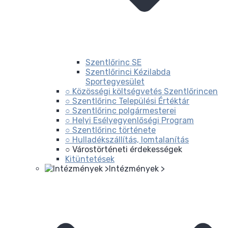
Szentlőrinc SE
Szentlőrinci Kézilabda
Sportegyesület
○ Közösségi költségvetés Szentlőrincen
○ Szentlőrinc Települési Értéktár
○ Szentlőrinc polgármesterei
○ Helyi Esélyegyenlőségi Program
○ Szentlőrinc története
○ Hulladékszállítás, lomtalanítás
○ Várostörténeti érdekességek
Kitüntetések
Intézmények >