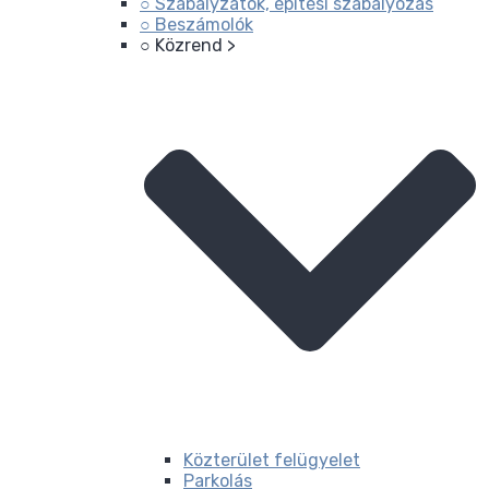
○ Szabályzatok, építési szabályozás
○ Beszámolók
○ Közrend >
Közterület felügyelet
Parkolás