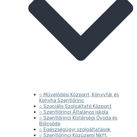
○ Művelődési Központ, Könyvtár és
Konyha Szentlőrinc
○ Szociális Szolgáltató Központ
○ Szentlőrinci Általános iskola
○ Szentlőrinci Kistérségi Óvoda és
Bölcsőde
○ Egészségügyi szolgáltatások
○ Szentlőrinci Közüzemi Nkft.