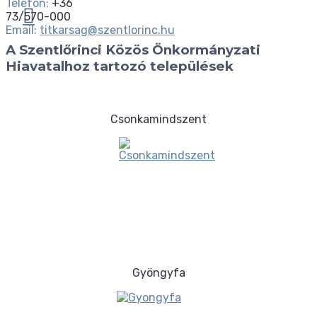
Telefon:
+36
73/570-000
Email:
titkarsag@szentlorinc.hu
A Szentlőrinci Közös Önkormányzati
Hiavatalhoz tartozó települések
Csonkamindszent
Gyöngyfa