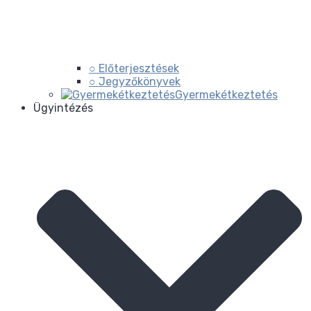
○ Előterjesztések
○ Jegyzőkönyvek
Gyermekétkeztetés
Ügyintézés