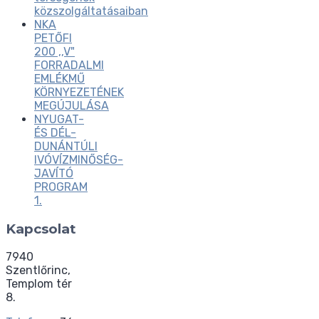
közszolgáltatásaiban
NKA
PETŐFI
200 ,,V"
FORRADALMI
EMLÉKMŰ
KÖRNYEZETÉNEK
MEGÚJULÁSA
NYUGAT-
ÉS DÉL-
DUNÁNTÚLI
IVÓVÍZMINŐSÉG-
JAVÍTÓ
PROGRAM
1.
Kapcsolat
7940
Szentlőrinc,
Templom tér
8.