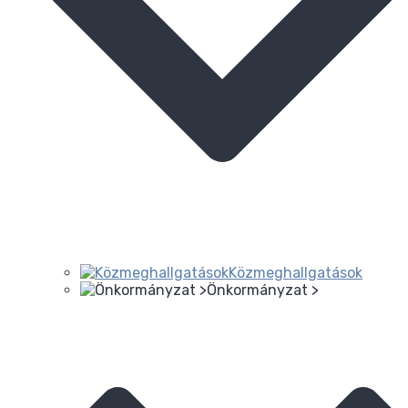
Közmeghallgatások
Önkormányzat >