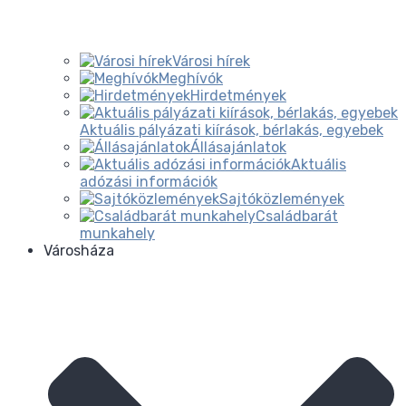
Városi hírek
Meghívók
Hirdetmények
Aktuális pályázati kiírások, bérlakás, egyebek
Állásajánlatok
Aktuális
adózási információk
Sajtóközlemények
Családbarát
munkahely
Városháza