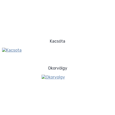
Kacsóta
Okorvölgy