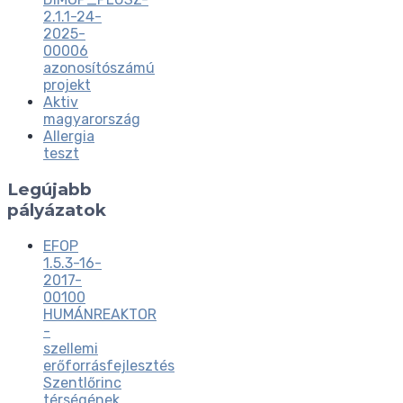
2.1.1-24-
2025-
00006
azonosítószámú
projekt
Aktiv
magyarország
Allergia
teszt
Legújabb
pályázatok
EFOP
1.5.3-16-
2017-
00100
HUMÁNREAKTOR
-
szellemi
erőforrásfejlesztés
Szentlőrinc
térségének