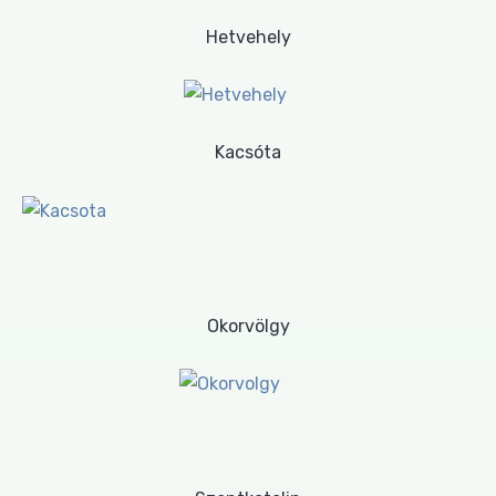
Hetvehely
Kacsóta
Okorvölgy