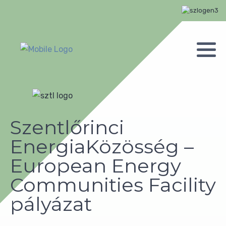
Szentlőrinci
EnergiaKözösség –
European Energy
Communities Facility
pályázat