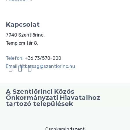
Kapcsolat
7940 Szentlőrinc,
Templom tér 8.
Telefon:
+36 73/570-000
Email:
titkarsag@szentlorinc.hu
A Szentlőrinci Közös
Önkormányzati Hiavatalhoz
tartozó települések
Csonkamindszent