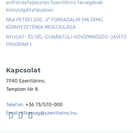
erőforrásfejlesztés Szentlőrinc térségének
közszolgáltatásaiban
NKA PETŐFI 200 ,,V" FORRADALMI EMLÉKMŰ
KÖRNYEZETÉNEK MEGÚJULÁSA
NYUGAT- ÉS DÉL-DUNÁNTÚLI IVÓVÍZMINŐSÉG-JAVÍTÓ
PROGRAM 1.
Kapcsolat
7940 Szentlőrinc,
Templom tér 8.
Telefon:
+36 73/570-000
Email:
titkarsag@szentlorinc.hu