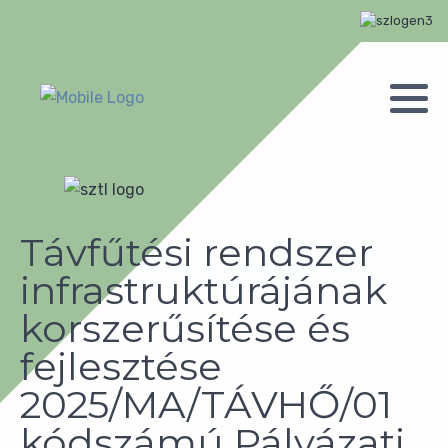
Távfűtési rendszer
infrastruktúrájának
korszerűsítése és
fejlesztése
2025/MA/TÁVHŐ/01
kódszámú Pályázati