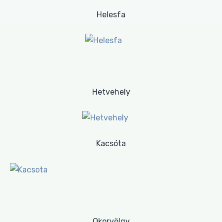
Helesfa
Hetvehely
Kacsóta
Okorvölgy