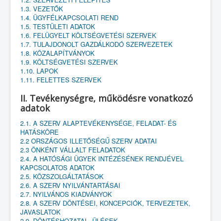
1.3. VEZETŐK
1.4. ÜGYFÉLKAPCSOLATI REND
1.5. TESTÜLETI ADATOK
1.6. FELÜGYELT KÖLTSÉGVETÉSI SZERVEK
1.7. TULAJDONOLT GAZDÁLKODÓ SZERVEZETEK
1.8. KÖZALAPÍTVÁNYOK
1.9. KÖLTSÉGVETÉSI SZERVEK
1.10. LAPOK
1.11. FELETTES SZERVEK
II. Tevékenységre, működésre vonatkozó
adatok
2.1. A SZERV ALAPTEVÉKENYSÉGE, FELADAT- ÉS
HATÁSKÖRE
2.2 ORSZÁGOS ILLETŐSÉGŰ SZERV ADATAI
2.3 ÖNKÉNT VÁLLALT FELADATOK
2.4. A HATÓSÁGI ÜGYEK INTÉZÉSÉNEK RENDJÉVEL
KAPCSOLATOS ADATOK
2.5. KÖZSZOLGÁLTATÁSOK
2.6. A SZERV NYILVÁNTARTÁSAI
2.7. NYILVÁNOS KIADVÁNYOK
2.8. A SZERV DÖNTÉSEI, KONCEPCIÓK, TERVEZETEK,
JAVASLATOK
2.9. DÖNTÉSHOZATAL, ÜLÉSEK