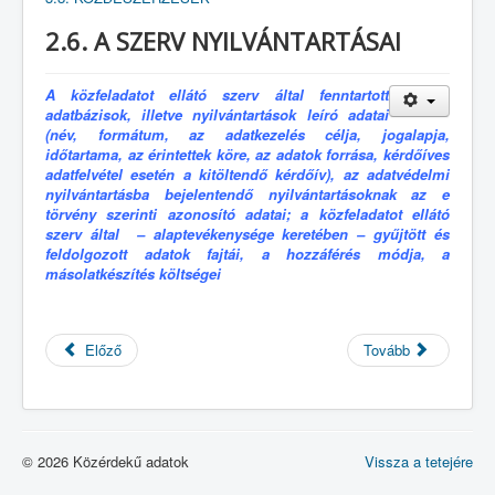
2.6. A SZERV NYILVÁNTARTÁSAI
A közfeladatot ellátó szerv által fenntartott
adatbázisok, illetve nyilvántartások leíró adatai
(név, formátum, az adatkezelés célja, jogalapja,
időtartama, az érintettek köre, az adatok forrása, kérdőíves
adatfelvétel esetén a kitöltendő kérdőív), az adatvédelmi
nyilvántartásba bejelentendő nyilvántartásoknak az e
törvény szerinti azonosító adatai; a közfeladatot ellátó
szerv által – alaptevékenysége keretében – gyűjtött és
feldolgozott adatok fajtái, a hozzáférés módja, a
másolatkészítés költségei
Előző
Tovább
© 2026 Közérdekű adatok
Vissza a tetejére