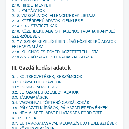
2.10. HIRDETMÉNYEK
2.11. PÁLYÁZATOK
2.12. VIZSGÁLATOK, ELLENŐRZÉSEK LISTÁJA
2.13. KÖZÉRDEKŰ ADATOK IGÉNYLÉSE
2.14.-2.15. STATISZTIKÁK
2.16. KÖZÉRDEKŰ ADATOK HASZNOSÍTÁSÁRA IRÁNYULÓ
SZERZŐDÉSEK
2.17 A SZERV KEZELÉSÉBEN LÉVŐ KÖZÉRDEKŰ ADATOK
FELHASZNÁLÁSA
2.18. KÜLÖNÖS ÉS EGYEDI KÖZZÉTÉTELI LISTA
2.19.-2.25. KÖZADATOK ÚJRAHASZNOSÍTÁSA
III. Gazdálkodási adatok
3.1. KÖLTSÉGVETÉSEK, BESZÁMOLÓK
3.1.1. SZÁMVITELI BESZÁMOLÓK
3.1.2. ÉVES KÖLTSÉGVETÉSEK
3.2. LÉTSZÁM ÉS SZEMÉLYI ADATOK
3.3. TÁMOGATÁSOK
3.4. VAGYONNAL TÖRTÉNŐ GAZDÁLKODÁS
3.5. PÁLYÁZATI KIÍRÁSOK, PÁLYÁZATI EREDMÉNYEK
3.6. NEM ALAPFELADAT ELLÁTÁSÁRA FORDÍTOTT
KIFIZETÉSEK
3.7. EU TÁMOGATÁSÁVAL MEGVALÓSULÓ FEJLESZTÉSEK
3.8. KÖZBESZERZÉSEK