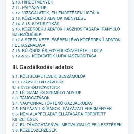
2.10. HIRDETMÉNYEK
2.11. PÁLYÁZATOK
2.12. VIZSGÁLATOK, ELLENŐRZÉSEK LISTÁJA
2.13. KÖZÉRDEKŰ ADATOK IGÉNYLÉSE
2.14.-2.15. STATISZTIKÁK
2.16. KÖZÉRDEKŰ ADATOK HASZNOSÍTÁSÁRA IRÁNYULÓ
SZERZŐDÉSEK
2.17 A SZERV KEZELÉSÉBEN LÉVŐ KÖZÉRDEKŰ ADATOK
FELHASZNÁLÁSA
2.18. KÜLÖNÖS ÉS EGYEDI KÖZZÉTÉTELI LISTA
2.19.-2.25. KÖZADATOK ÚJRAHASZNOSÍTÁSA
III. Gazdálkodási adatok
3.1. KÖLTSÉGVETÉSEK, BESZÁMOLÓK
3.1.1. SZÁMVITELI BESZÁMOLÓK
3.1.2. ÉVES KÖLTSÉGVETÉSEK
3.2. LÉTSZÁM ÉS SZEMÉLYI ADATOK
3.3. TÁMOGATÁSOK
3.4. VAGYONNAL TÖRTÉNŐ GAZDÁLKODÁS
3.5. PÁLYÁZATI KIÍRÁSOK, PÁLYÁZATI EREDMÉNYEK
3.6. NEM ALAPFELADAT ELLÁTÁSÁRA FORDÍTOTT
KIFIZETÉSEK
3.7. EU TÁMOGATÁSÁVAL MEGVALÓSULÓ FEJLESZTÉSEK
3.8. KÖZBESZERZÉSEK