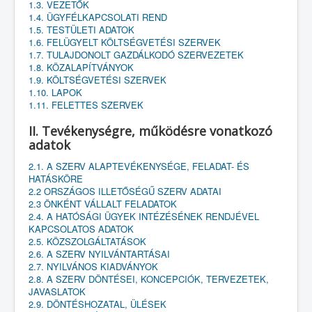
1.3. VEZETŐK
1.4. ÜGYFÉLKAPCSOLATI REND
1.5. TESTÜLETI ADATOK
1.6. FELÜGYELT KÖLTSÉGVETÉSI SZERVEK
1.7. TULAJDONOLT GAZDÁLKODÓ SZERVEZETEK
1.8. KÖZALAPÍTVÁNYOK
1.9. KÖLTSÉGVETÉSI SZERVEK
1.10. LAPOK
1.11. FELETTES SZERVEK
II. Tevékenységre, működésre vonatkozó
adatok
2.1. A SZERV ALAPTEVÉKENYSÉGE, FELADAT- ÉS
HATÁSKÖRE
2.2 ORSZÁGOS ILLETŐSÉGŰ SZERV ADATAI
2.3 ÖNKÉNT VÁLLALT FELADATOK
2.4. A HATÓSÁGI ÜGYEK INTÉZÉSÉNEK RENDJÉVEL
KAPCSOLATOS ADATOK
2.5. KÖZSZOLGÁLTATÁSOK
2.6. A SZERV NYILVÁNTARTÁSAI
2.7. NYILVÁNOS KIADVÁNYOK
2.8. A SZERV DÖNTÉSEI, KONCEPCIÓK, TERVEZETEK,
JAVASLATOK
2.9. DÖNTÉSHOZATAL, ÜLÉSEK