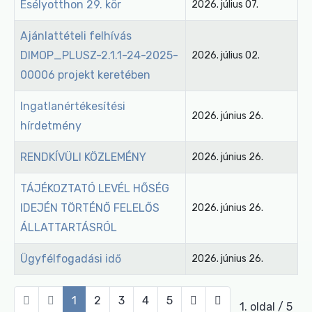
Esélyotthon 29. kör
2026. július 07.
Ajánlattételi felhívás
DIMOP_PLUSZ-2.1.1-24-2025-
2026. július 02.
00006 projekt keretében
Ingatlanértékesítési
2026. június 26.
hírdetmény
RENDKÍVÜLI KÖZLEMÉNY
2026. június 26.
TÁJÉKOZTATÓ LEVÉL HŐSÉG
IDEJÉN TÖRTÉNŐ FELELŐS
2026. június 26.
ÁLLATTARTÁSRÓL
Ügyfélfogadási idő
2026. június 26.
1
2
3
4
5
1. oldal / 5