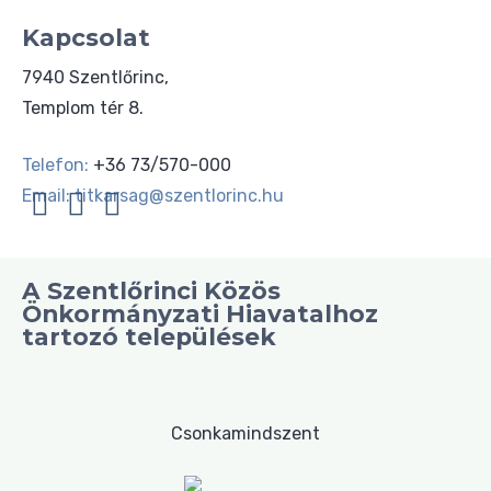
Kapcsolat
7940 Szentlőrinc,
Templom tér 8.
Telefon:
+36 73/570-000
Email:
titkarsag@szentlorinc.hu
A Szentlőrinci Közös
Önkormányzati Hiavatalhoz
tartozó települések
Csonkamindszent