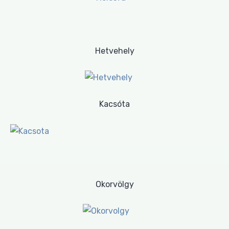
Hetvehely
Kacsóta
Okorvölgy