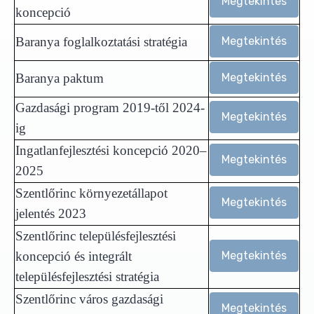
Megtekintés
koncepció
Megtekintés
Baranya foglalkoztatási stratégia
Megtekintés
Baranya paktum
Gazdasági program 2019-től 2024-
Megtekintés
ig
Ingatlanfejlesztési koncepció 2020–
Megtekintés
2025
Szentlőrinc környezetállapot
Megtekintés
jelentés 2023
Szentlőrinc településfejlesztési
Megtekintés
koncepció és integrált
településfejlesztési stratégia
Szentlőrinc város gazdasági
Megtekintés