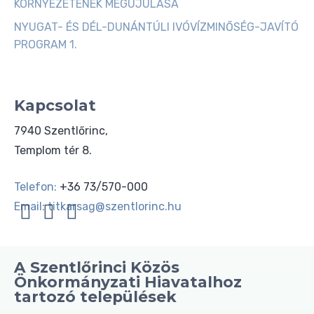
KÖRNYEZETÉNEK MEGÚJULÁSA
NYUGAT- ÉS DÉL-DUNÁNTÚLI IVÓVÍZMINŐSÉG-JAVÍTÓ
PROGRAM 1.
Kapcsolat
7940 Szentlőrinc,
Templom tér 8.
Telefon:
+36 73/570-000
Email:
titkarsag@szentlorinc.hu
A Szentlőrinci Közös
Önkormányzati Hiavatalhoz
tartozó települések