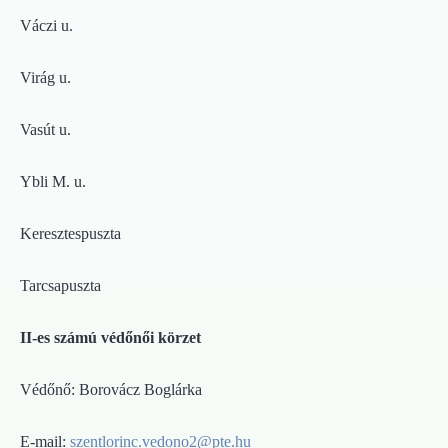
Váczi u.
Virág u.
Vasút u.
Ybli M. u.
Keresztespuszta
Tarcsapuszta
II-es számú védőnői körzet
Védőnő: Borovácz Boglárka
E-mail:
szentlorinc.vedono2@pte.hu