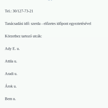
Tel.: 30/127-73-21
Tanácsadási idő: szerda - előzetes időpont egyeztetésével
Körzethez tartozó utcák:
Ady E. u.
Attila u.
Aradi u.
Árok u.
Bem u.