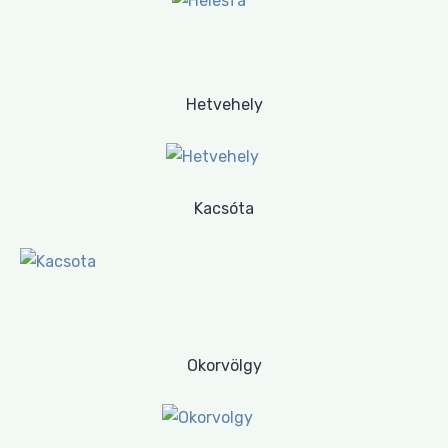
Hetvehely
Kacsóta
Okorvölgy