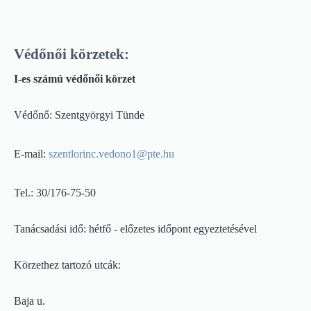
Védőnői körzetek:
I-es számú védőnői körzet
Védőnő: Szentgyörgyi Tünde
E-mail:
szentlorinc.vedono1@pte.hu
Tel.: 30/176-75-50
Tanácsadási idő: hétfő - előzetes időpont egyeztetésével
Körzethez tartozó utcák:
Baja u.