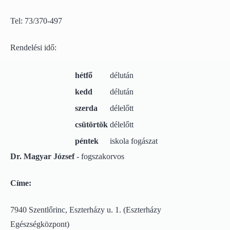
Tel: 73/370-497
Rendelési idő:
hétfő
délután
kedd
délután
szerda
délelőtt
csütörtök
délelőtt
péntek
iskola fogászat
Dr. Magyar József
- fogszakorvos
Címe:
7940 Szentlőrinc, Eszterházy u. 1. (Eszterházy
Egészségközpont)