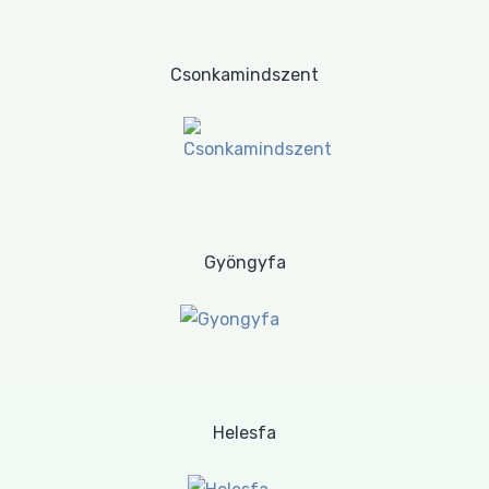
Csonkamindszent
Gyöngyfa
Helesfa