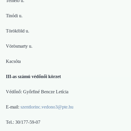
Temető u.
Tinódi u.
Törökföld u.
Vörösmarty u.
Kacsóta
III-as számú védőnői körzet
Védőnő: Győrfiné Bencze Letícia
E-mail:
szentlorinc.vedono3@pte.hu
Tel.: 30/177-59-07