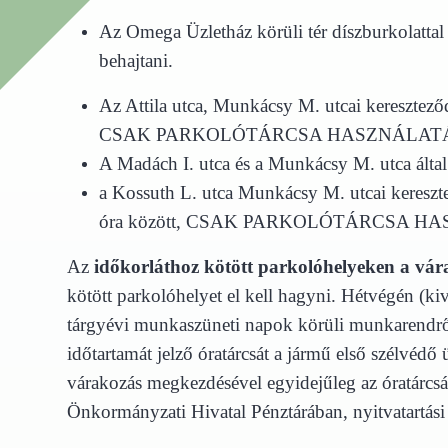
Az Omega Üzletház körüli tér díszburkolattal f
behajtani.
Az Attila utca, Munkácsy M. utcai keresztező
CSAK PARKOLÓTÁRCSA HASZNÁLATÁVAL, leg
A Madách I. utca és a Munkácsy M. utca által
a Kossuth L. utca Munkácsy M. utcai kereszt
óra között, CSAK PARKOLÓTÁRCSA HASZNÁL
Az
időkorláthoz kötött parkolóhelyeken
a vár
kötött parkolóhelyet el kell hagyni. Hétvégén (
tárgyévi munkaszüneti napok körüli munkarendről
időtartamát jelző óratárcsát a jármű első szélvédő 
várakozás megkezdésével egyidejűleg az óratárcsát
Önkormányzati Hivatal Pénztárában, nyitvatartási 