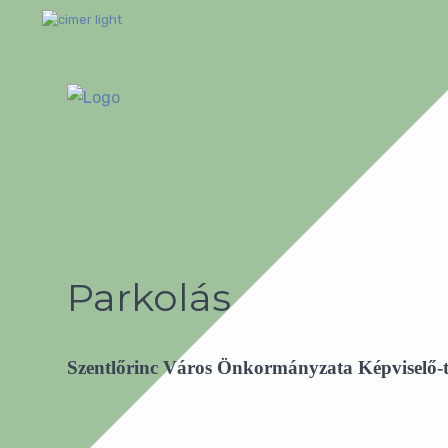
Parkolás
Szentlőrinc Város Önkormányzata Képviselő-te