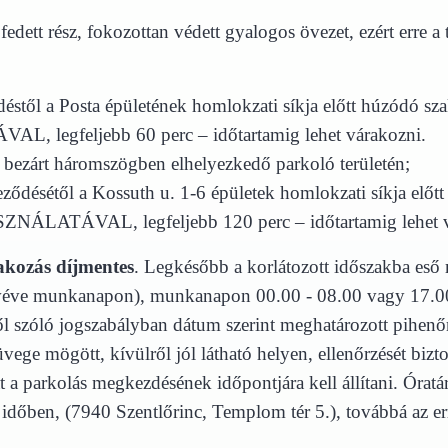
edett rész, fokozottan védett gyalogos övezet, ezért erre a 
déstől a Posta épületének homlokzati síkja előtt húzódó 
feljebb 60 perc – időtartamig lehet várakozni.
 bezárt háromszögben elhelyezkedő parkoló területén;
eződésétől a Kossuth u. 1-6 épületek homlokzati síkja el
ATÁVAL, legfeljebb 120 perc – időtartamig lehet v
akozás díjmentes
. Legkésőbb a korlátozott időszakba eső 
kivéve munkanapon), munkanapon 00.00 - 08.00 vagy 17.00
 szóló jogszabályban dátum szerint meghatározott pihenőna
üvege mögött, kívülről jól látható helyen, ellenőrzését bizt
 a parkolás megkezdésének időpontjára kell állítani. Óratá
időben, (7940 Szentlőrinc, Templom tér 5.), továbbá az er