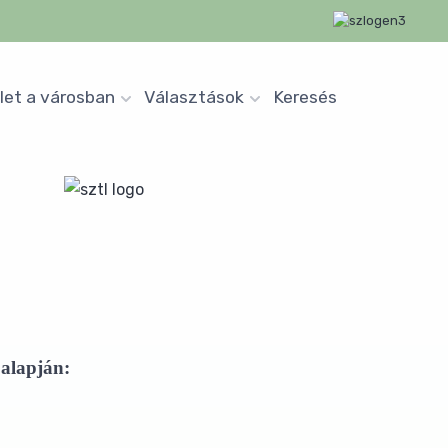
let a városban
Választások
Keresés
 alapján: