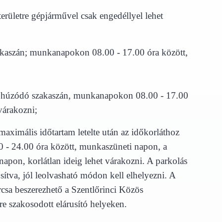
területre gépjárművel csak engedéllyel lehet
szakaszán; munkanapokon 08.00 - 17.00 óra között,
őtt húzódó szakaszán, munkanapokon 08.00 - 17.00
árakozni;
maximális időtartam letelte után az időkorláthoz
 - 24.00 óra között, munkaszüneti napon, a
pon, korlátlan ideig lehet várakozni. A parkolás
osítva, jól leolvasható módon kell elhelyezni. A
rcsa beszerezhető a Szentlőrinci Közös
re szakosodott elárusító helyeken.