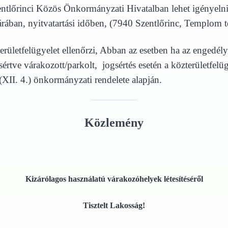
Szentlőrinci Közös Önkormányzati Hivatalban lehet igényelni
ában, nyitvatartási időben, (7940 Szentlőrinc, Templom t
területfelügyelet ellenőrzi, Abban az esetben ha az engedél
rtve várakozott/parkolt, jogsértés esetén a közterületfelüg
XII. 4.) önkormányzati rendelete alapján.
Közlemény
Kizárólagos használatú várakozóhelyek létesítéséről
Tisztelt Lakosság!