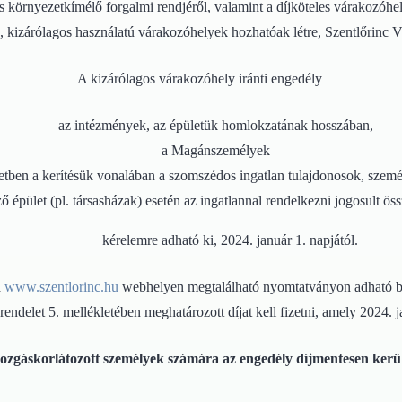
környezetkímélő forgalmi rendjéről, valamint a díjköteles várakozóhely
, kizárólagos használatú várakozóhelyek hozhatóak létre, Szentlőrinc V
A kizárólagos várakozóhely iránti engedély
az intézmények, az épületük homlokzatának hosszában,
a Magánszemélyek
etben a kerítésük vonalában a szomszédos ingatlan tulajdonosok, személ
ő épület (pl. társasházak) esetén az ingatlannal rendelkezni jogosult ös
kérelemre adható ki, 2024. január 1. napjától.
a
www.szentlorinc.hu
webhelyen megtalálható nyomtatványon adható be
endelet 5. mellékletében meghatározott díjat kell fizetni, amely 2024. j
ozgáskorlátozott személyek számára az engedély díjmentesen kerül