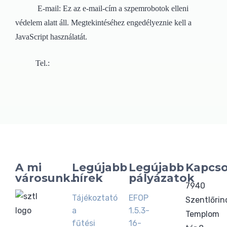
E-mail:
Ez az e-mail-cím a szpemrobotok elleni
védelem alatt áll. Megtekintéséhez engedélyeznie kell a
JavaScript használatát.
Tel.:
A mi
Legújabb
Legújabb
Kapcso
városunk...
hírek
pályázatok
7940
Tájékoztató
EFOP
Szentlőrin
a
1.5.3-
Templom
fűtési
16-