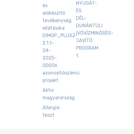
NYUGAT-
és
ÉS
előkészítő
DÉL-
tevékenység
DUNÁNTÚLI
ellátására
IVÓVÍZMINŐSÉG-
DIMOP_PLUSZ-
JAVÍTÓ
2.1.1-
PROGRAM
24-
1.
2025-
00006
azonosítószámú
projekt
Aktiv
magyarország
Allergia
teszt