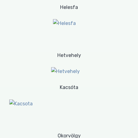
Helesfa
Hetvehely
Kacsóta
Okorvölgy