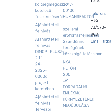
tér 8.
költségmegosztók
2017-
kötelező
00100
Telefon:
felszereléséről
HUMÁNREAKTOR
+36
-
Ajánlattételi
73/570-
szellemi
felhívás
000
erőforrásfejlesztés
Ajánlattételi
Email:
titk
Szentlőrinc
felhívás
térségének
DIMOP_PLUSZ-
közszolgáltatásaiban
2.1.1-
NKA
24-
PETŐFI
2025-
200
00006
,,V"
projekt
FORRADALMI
keretében
EMLÉKMŰ
Ajánlattételi
KÖRNYEZETÉNEK
felhívás
MEGÚJULÁSA
Tervezői