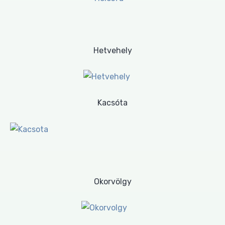
Hetvehely
Kacsóta
Okorvölgy