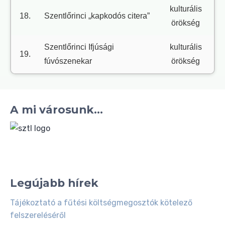
kulturális
18.
Szentlőrinci „kapkodós citera”
örökség
Szentlőrinci Ifjúsági
kulturális
19.
fúvószenekar
örökség
A mi városunk...
Legújabb hírek
Tájékoztató a fűtési költségmegosztók kötelező
felszereléséről