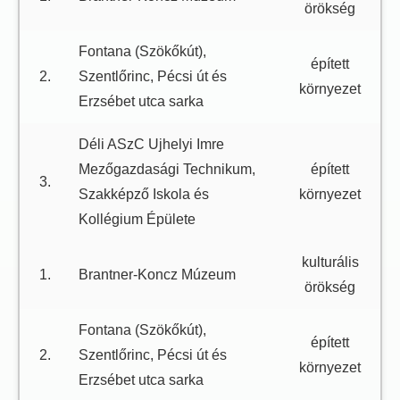
örökség
Fontana (Szökőkút),
épített
2.
Szentlőrinc, Pécsi út és
környezet
Erzsébet utca sarka
Déli ASzC Ujhelyi Imre
Mezőgazdasági Technikum,
épített
3.
Szakképző Iskola és
környezet
Kollégium Épülete
kulturális
1.
Brantner-Koncz Múzeum
örökség
Fontana (Szökőkút),
épített
2.
Szentlőrinc, Pécsi út és
környezet
Erzsébet utca sarka