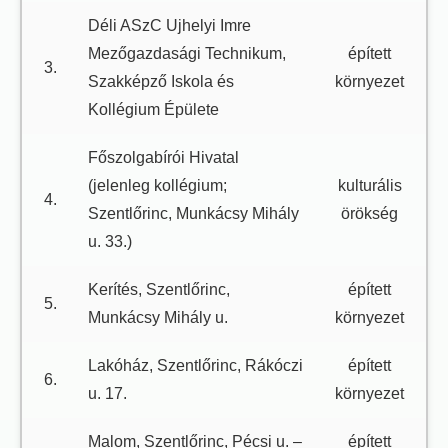
Déli ASzC Ujhelyi Imre
Mezőgazdasági Technikum,
épített
3.
Szakképző Iskola és
környezet
Kollégium Épülete
Főszolgabírói Hivatal
(jelenleg kollégium;
kulturális
4.
Szentlőrinc, Munkácsy Mihály
örökség
u. 33.)
Kerítés, Szentlőrinc,
épített
5.
Munkácsy Mihály u.
környezet
Lakóház, Szentlőrinc, Rákóczi
épített
6.
u. 17.
környezet
Malom, Szentlőrinc, Pécsi u. –
épített