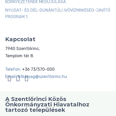
KÖRNYEZETÉNEK MEGÚJULÁSA
NYUGAT- ÉS DÉL-DUNÁNTÚLI IVÓVÍZMINŐSÉG-JAVÍTÓ
PROGRAM 1.
Kapcsolat
7940 Szentlőrinc,
Templom tér 8.
Telefon:
+36 73/570-000
Email:
titkarsag@szentlorinc.hu
A Szentlőrinci Közös
Önkormányzati Hiavatalhoz
tartozó települések