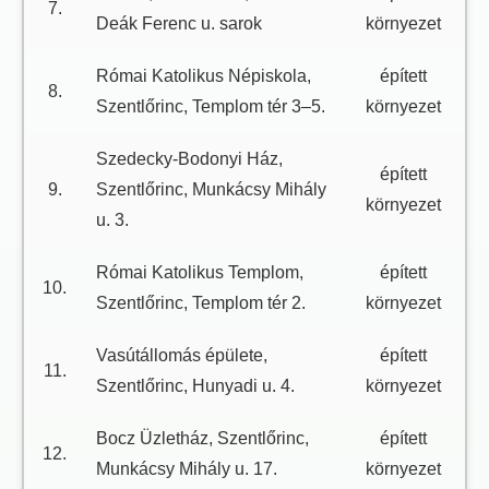
7.
Deák Ferenc u. sarok
környezet
Római Katolikus Népiskola,
épített
8.
Szentlőrinc, Templom tér 3–5.
környezet
Szedecky-Bodonyi Ház,
épített
9.
Szentlőrinc, Munkácsy Mihály
környezet
u. 3.
Római Katolikus Templom,
épített
10.
Szentlőrinc, Templom tér 2.
környezet
Vasútállomás épülete,
épített
11.
Szentlőrinc, Hunyadi u. 4.
környezet
Bocz Üzletház, Szentlőrinc,
épített
12.
Munkácsy Mihály u. 17.
környezet