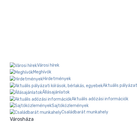
Városi hírek
Meghívók
Hirdetmények
Aktuális pályázat
Állásajánlatok
Aktuális adózási információk
Sajtóközlemények
Családbarát munkahely
Városháza