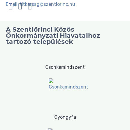
Email:
titkarsag@szentlorinc.hu
A Szentlőrinci Közös
Önkormányzati Hiavatalhoz
tartozó települések
Csonkamindszent
Gyöngyfa