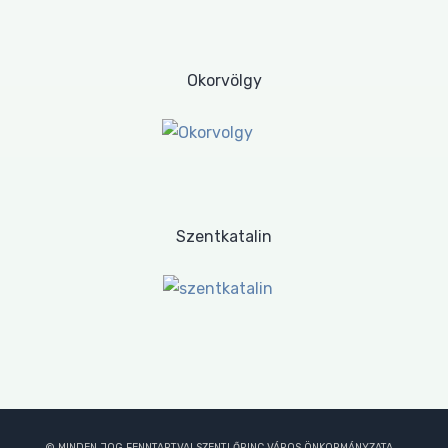
Okorvölgy
Szentkatalin
© MINDEN JOG FENNTARTVA! SZENTLŐRINC VÁROS ÖNKORMÁNYZATA