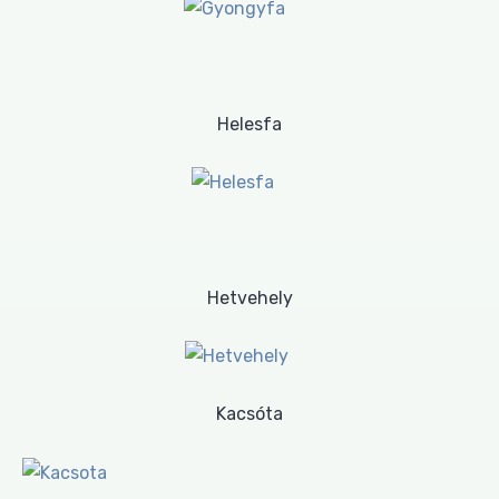
Helesfa
Hetvehely
Kacsóta