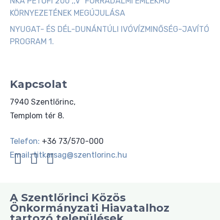
NKA PETŐFI 200 ,,V" FORRADALMI EMLÉKMŰ
KÖRNYEZETÉNEK MEGÚJULÁSA
NYUGAT- ÉS DÉL-DUNÁNTÚLI IVÓVÍZMINŐSÉG-JAVÍTÓ
PROGRAM 1.
Kapcsolat
7940 Szentlőrinc,
Templom tér 8.
Telefon:
+36 73/570-000
Email:
titkarsag@szentlorinc.hu
A Szentlőrinci Közös
Önkormányzati Hiavatalhoz
tartozó települések