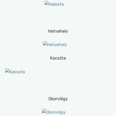
Hetvehely
Kacsóta
Okorvölgy