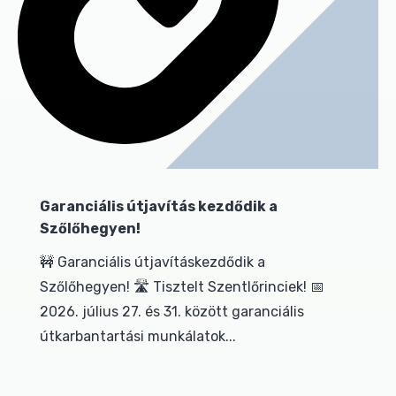
Garanciális útjavítás kezdődik a
Szőlőhegyen!
🚧 Garanciális útjavításkezdődik a
Szőlőhegyen! 🛣️ Tisztelt Szentlőrinciek! 📅
2026. július 27. és 31. között garanciális
útkarbantartási munkálatok...