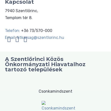
Kapcsolat
7940 Szentlőrinc,
Templom tér 8.
Telefon:
+36 73/570-000
Email:
titkarsag@szentlorinc.hu
A Szentlőrinci Közös
Önkormányzati Hiavatalhoz
tartozó települések
Csonkamindszent