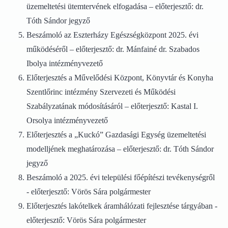
üzemeltetési ütemtervének elfogadása – előterjesztő: dr.
Tóth Sándor jegyző
Beszámoló az Eszterházy Egészségközpont 2025. évi
működéséről – előterjesztő: dr. Mánfainé dr. Szabados
Ibolya intézményvezető
Előterjesztés a Művelődési Központ, Könyvtár és Konyha
Szentlőrinc intézmény Szervezeti és Működési
Szabályzatának módosításáról – előterjesztő: Kastal I.
Orsolya intézményvezető
Előterjesztés a „Kuckó” Gazdasági Egység üzemeltetési
modelljének meghatározása – előterjesztő: dr. Tóth Sándor
jegyző
Beszámoló a 2025. évi települési főépítészi tevékenységről
- előterjesztő: Vörös Sára polgármester
Előterjesztés lakótelkek áramhálózati fejlesztése tárgyában -
előterjesztő: Vörös Sára polgármester