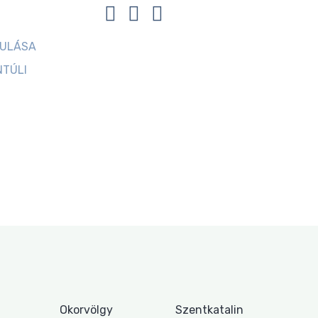
JULÁSA
NTÚLI
Okorvölgy
Szentkatalin