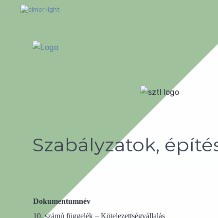
Szabályzatok, építé
Dokumentumnév
10. számú függelék – Kötelezettségvállalás