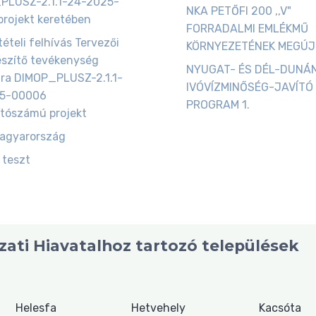
PLUSZ-2.1.1-24-2025-
NKA PETŐFI 200 ,,V"
rojekt keretében
FORRADALMI EMLÉKMŰ
tételi felhívás Tervezői
KÖRNYEZETÉNEK MEGÚ
észítő tevékenység
NYUGAT- ÉS DÉL-DUNÁ
ára DIMOP_PLUSZ-2.1.1-
IVÓVÍZMINŐSÉG-JAVÍTÓ
5-00006
PROGRAM 1.
tószámú projekt
magyarország
 teszt
ati Hiavatalhoz tartozó települések
Helesfa
Hetvehely
Kacsóta