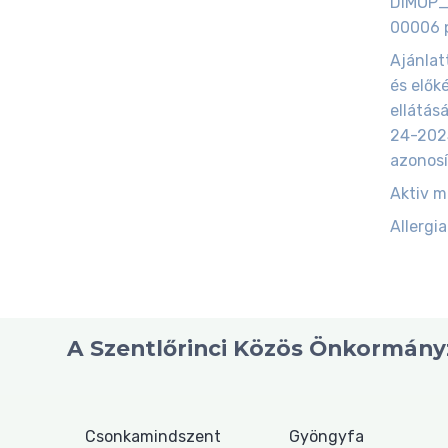
DIMOP_
00006 p
Ajánlat
és elők
ellátás
24-202
azonosí
Aktiv 
Allergia
A Szentlőrinci Közös Önkormányz
Csonkamindszent
Gyöngyfa