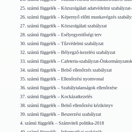
25. számú függelék – Közszolgálati adatvédelmi szabályzat
26. számú függelék – Képernyő előtti munkavégzés szabály
27. számú függelék – Közszolgálati szabályzat
28. számú függelék – Esélyegyenlőségi terv
30. számú függelék – Tűzvédelmi szabályzat
32. számú függelék – Bélyegző-kezelési szabályzat
33. számú függelék – Cafeteria-szabályzat-Önkormányzato
34. számú függelék – Belső ellenőrzés szabályzat
35. számú függelék – Ellenőrzési nyomvonal
36. számú függelék – Szabálytalanságok ellenőrzése
37. számú függelék – Kockázatkezelés
38. számú függelék – Belső ellenőrzési kézikönyv
39. számú függelék – Beszerzési szabályzat
4. számú függelék – Számviteli politika-2018
40. számú függelék – Informatikai eszközök