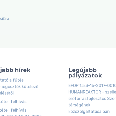
sítása
jabb hírek
Legújabb
pályázatok
tató a fűtési
EFOP 1.5.3-16-2017-001
megosztók kötelező
HUMÁNREAKTOR - szell
eléséről
erőforrásfejlesztés Szen
ételi felhívás
térségének
ételi felhívás
közszolgáltatásaiban