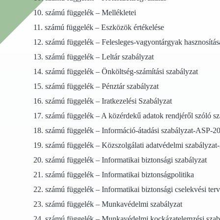
10. számú függelék – Mellékletei
11. számú függelék – Eszközök értékelése
12. számú függelék – Felesleges-vagyontárgyak hasznosításá
13. számú függelék – Leltár szabályzat
14. számú függelék – Önköltség-számítási szabályzat
15. számú függelék – Pénztár szabályzat
16. számú függelék – Iratkezelési Szabályzat
17. számú függelék – A közérdekű adatok rendjéről szóló sz
18. számú függelék – Információ-átadási szabályzat-ASP-2
19. számú függelék – Közszolgálati adatvédelmi szabályzat
20. számú függelék – Informatikai biztonsági szabályzat
21. számú függelék – Informatikai biztonságpolitika
22. számú függelék – Informatikai biztonsági cselekvési terv
23. számú függelék – Munkavédelmi szabályzat
24. számú függelék – Munkavédelmi kockázatelemzési szab