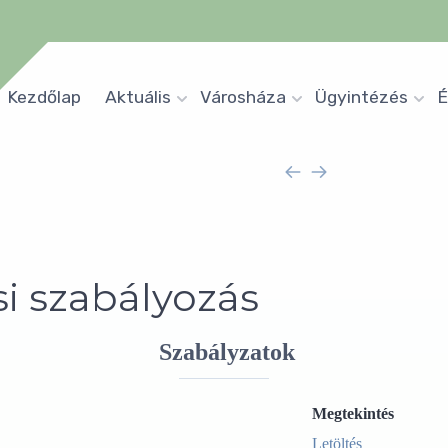
Kezdőlap
Aktuális
Városháza
Ügyintézés
É
si szabályozás
Szabályzatok
Megtekintés
Letöltés