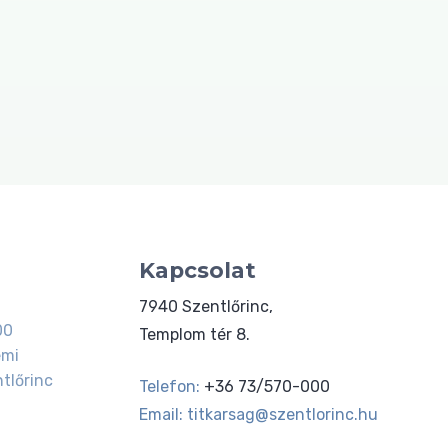
Kapcsolat
7940 Szentlőrinc,
00
Templom tér 8.
emi
tlőrinc
Telefon:
+36 73/570-000
Email:
titkarsag@szentlorinc.hu