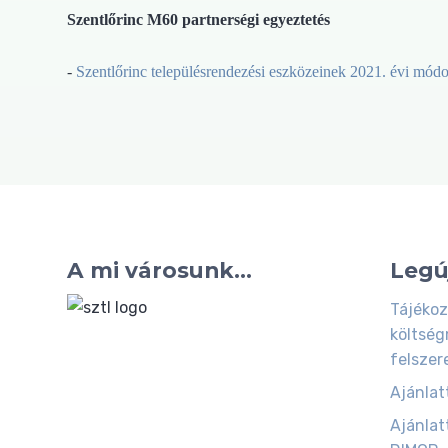
Szentlőrinc M60 partnerségi egyeztetés
-
Szentlőrinc településrendezési eszközeinek 2021. évi módo
A mi városunk...
Legú
Tájékoz
költség
felszer
Ajánlatt
Ajánlatt