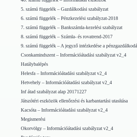
5. számú függelék – Gazdálkodási szabályzat
6. számú függelék – Pénzkezelési szabályzat-2018
7. számú függelék – Bankszámla-kezelési szabályzat
8. számú függelék – Számla- és rovatrend-2017
9. számú függelék – A jegyző intézkedése a pénzgazdálkodáss
Csonkamindszent – Információátadási szabályzat v2_4
Hatálybalépés
Helesfa – Információátadási szabályzat v2_4
Hetvehely – Információátadási szabályzat v2_4
Inf átad szabályzat alap 20171227
Játszótéri eszközök ellenőrzési és karbantartási utasítása
Kacsóta – Információátadási szabályzat v2_4
Megismerési
Okorvölgy – Információátadási szabályzat v2_4