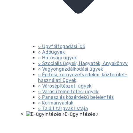
○ Ügyfélfogadási idő
○ Adóügyek
○ Hatósági ügyek
○ Szociális ügyek, Hagyaték, Anyakönyv
○ Vagyongazdálkodási ügyek
○ Építési, környezetvédelmi, közterület-
használati ügyek
○ Városépítészeti ügyek
○ Városüzemeltetési ügyek
○ Panasz és közérdekű bejelentés
○ Kormányablak
○ Talált tárgyak listája
E-ügyintézés >