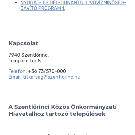
NYUGAT- ÉS DÉL-DUNÁNTÚLI IVÓVÍZMINŐSÉG-
JAVÍTÓ PROGRAM 1.
Kapcsolat
7940 Szentlőrinc,
Templom tér 8.
Telefon:
+36 73/570-000
Email:
titkarsag@szentlorinc.hu
A Szentlőrinci Közös Önkormányzati
Hiavatalhoz tartozó települések