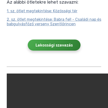
Az alábbi ötletekre lehet szavazni:
1. sz. ötlet megtekintése: Közösségi tér
2. sz. ötlet megtekintése: Babra fel! - Családi nap és
babgulyásfőző verseny Szentlőrincen
Lakossági szavazás