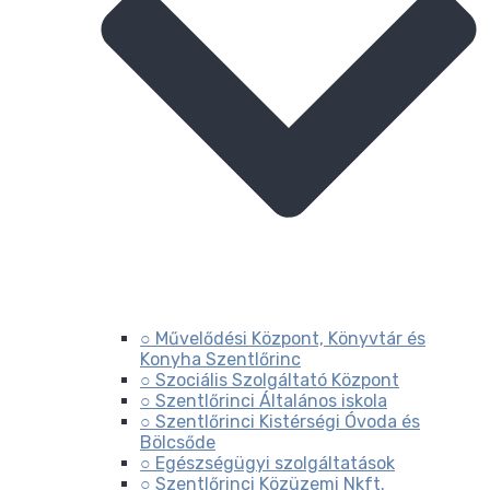
○ Művelődési Központ, Könyvtár és
Konyha Szentlőrinc
○ Szociális Szolgáltató Központ
○ Szentlőrinci Általános iskola
○ Szentlőrinci Kistérségi Óvoda és
Bölcsőde
○ Egészségügyi szolgáltatások
○ Szentlőrinci Közüzemi Nkft.