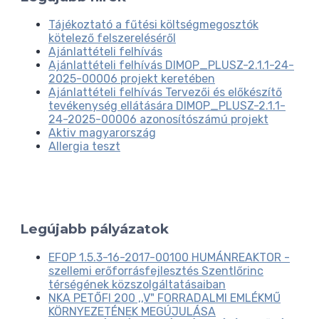
Tájékoztató a fűtési költségmegosztók
kötelező felszereléséről
Ajánlattételi felhívás
Ajánlattételi felhívás DIMOP_PLUSZ-2.1.1-24-
2025-00006 projekt keretében
Ajánlattételi felhívás Tervezői és előkészítő
tevékenység ellátására DIMOP_PLUSZ-2.1.1-
24-2025-00006 azonosítószámú projekt
Aktiv magyarország
Allergia teszt
Legújabb pályázatok
EFOP 1.5.3-16-2017-00100 HUMÁNREAKTOR -
szellemi erőforrásfejlesztés Szentlőrinc
térségének közszolgáltatásaiban
NKA PETŐFI 200 ,,V" FORRADALMI EMLÉKMŰ
KÖRNYEZETÉNEK MEGÚJULÁSA