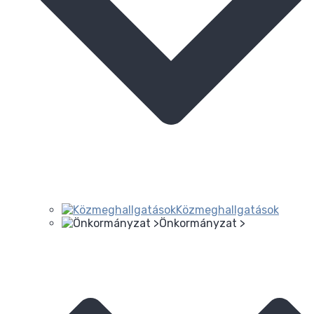
Közmeghallgatások
Önkormányzat >