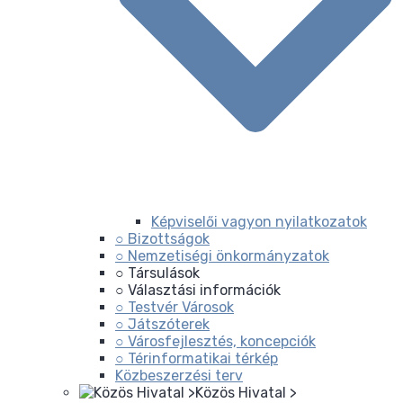
Képviselői vagyon nyilatkozatok
○ Bizottságok
○ Nemzetiségi önkormányzatok
○ Társulások
○ Választási információk
○ Testvér Városok
○ Játszóterek
○ Városfejlesztés, koncepciók
○ Térinformatikai térkép
Közbeszerzési terv
Közös Hivatal >