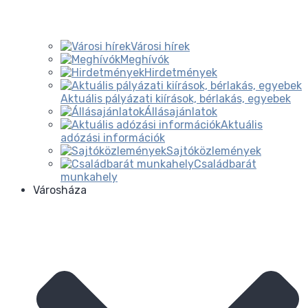
Városi hírek
Meghívók
Hirdetmények
Aktuális pályázati kiírások, bérlakás, egyebek
Állásajánlatok
Aktuális
adózási információk
Sajtóközlemények
Családbarát
munkahely
Városháza