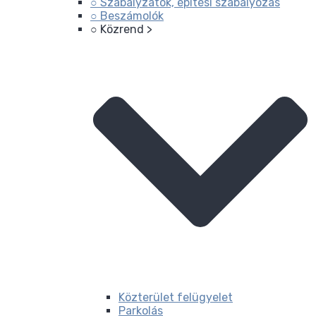
○ Szabályzatok, építési szabályozás
○ Beszámolók
○ Közrend >
Közterület felügyelet
Parkolás