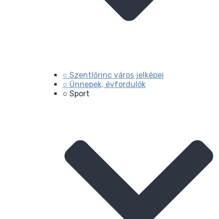
○ Szentlőrinc város jelképei
○ Ünnepek, évfordulók
○ Sport