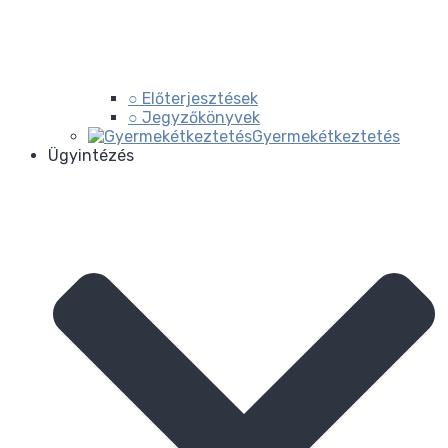
○ Előterjesztések
○ Jegyzőkönyvek
Gyermekétkeztetés
Ügyintézés