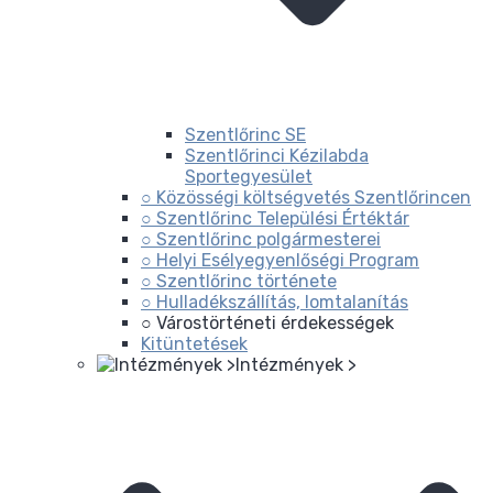
Szentlőrinc SE
Szentlőrinci Kézilabda
Sportegyesület
○ Közösségi költségvetés Szentlőrincen
○ Szentlőrinc Települési Értéktár
○ Szentlőrinc polgármesterei
○ Helyi Esélyegyenlőségi Program
○ Szentlőrinc története
○ Hulladékszállítás, lomtalanítás
○ Várostörténeti érdekességek
Kitüntetések
Intézmények >