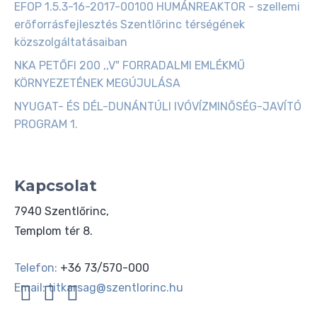
EFOP 1.5.3-16-2017-00100 HUMÁNREAKTOR - szellemi
erőforrásfejlesztés Szentlőrinc térségének
közszolgáltatásaiban
NKA PETŐFI 200 ,,V" FORRADALMI EMLÉKMŰ
KÖRNYEZETÉNEK MEGÚJULÁSA
NYUGAT- ÉS DÉL-DUNÁNTÚLI IVÓVÍZMINŐSÉG-JAVÍTÓ
PROGRAM 1.
Kapcsolat
7940 Szentlőrinc,
Templom tér 8.
Telefon:
+36 73/570-000
Email:
titkarsag@szentlorinc.hu