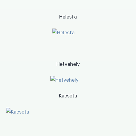
Helesfa
Hetvehely
Kacsóta