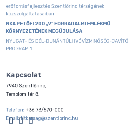
erőforrásfejlesztés Szentlőrinc térségének
közszolgáltatásaiban
NKA PETŐFI 200 ,,V" FORRADALMI EMLÉKMŰ
KÖRNYEZETÉNEK MEGÚJULÁSA
NYUGAT- ÉS DÉL-DUNÁNTÚLI IVÓVÍZMINŐSÉG-JAVÍTÓ
PROGRAM 1.
Kapcsolat
7940 Szentlőrinc,
Templom tér 8.
Telefon:
+36 73/570-000
Email:
titkarsag@szentlorinc.hu