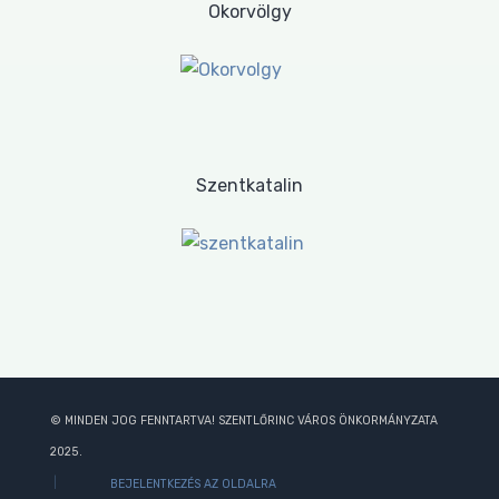
Okorvölgy
Szentkatalin
© MINDEN JOG FENNTARTVA! SZENTLŐRINC VÁROS ÖNKORMÁNYZATA
2025.
BEJELENTKEZÉS AZ OLDALRA