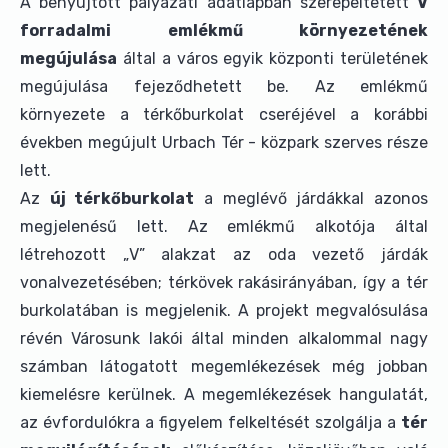
A benyújtott pályázati adatlapban szerepeltetett
V
forradalmi emlékmű környezetének
megújulása
által a város egyik központi területének
megújulása fejeződhetett be. Az emlékmű
környezete a térkőburkolat cseréjével a korábbi
években megújult Urbach Tér - közpark szerves része
lett.
Az
új térkőburkolat
a meglévő járdákkal azonos
megjelenésű lett. Az emlékmű alkotója által
létrehozott „V” alakzat az oda vezető járdák
vonalvezetésében; térkövek rakásirányában, így a tér
burkolatában is megjelenik. A projekt megvalósulása
révén Városunk lakói által minden alkalommal nagy
számban látogatott megemlékezések még jobban
kiemelésre kerülnek. A megemlékezések hangulatát,
az évfordulókra a figyelem felkeltését szolgálja a
tér