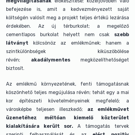
megvilágításának
előkészítése; közeljövőben való
befejezése is, amit a kedvezményezett saját
költségén valósít meg a projekt teljes értékű lezárása
érdekében. Az új térburkolat; a megelőző
cementlapos burkolat helyett nem csak
szebb
látványt
kölcsönöz az emlékműnek; hanem a
szintkülönbségek kiküszöbölése
révén;
akadálymentes
megközelíthetőséget
biztosít.
Az emlékmű környezetének, fenti támogatásnak
köszönhető teljes megújulása révén; tehát egy a mai
kor építészeti követelményeinek megfelelő; a
városképbe teljesen illeszkedő;
az emlékművet
üzenetéhez méltóan kiemelő közterület
kialakítására került sor.
A támogatás tervek
szerinti felhasználását és az
elért pozitív