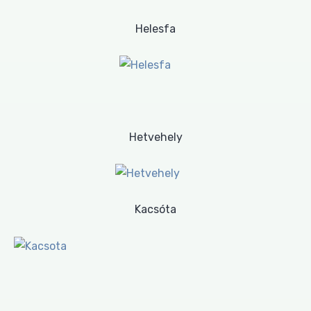
Helesfa
Hetvehely
Kacsóta