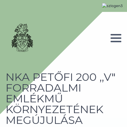
NKA PETŐFI 200 ,,V"
FORRADALMI
EMLÉKMŰ
KÖRNYEZETÉNEK
MEGÚJULÁSA