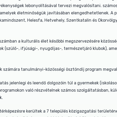
kenységek lebonyolításával tervezi megvalósítani. számos 
, amelyek életminőségük javításában elengedhetetlenek. A 
kamindszent, Helesfa, Hetvehely, Szentkatalin és Okorvölgy.
 számban a kulturális élet későbbi megszervezésére közöss
ek (szülő-, ifjúsági-, nyugdíjas-, természetjáró klubok), a
lok számára tanulmányi-közösségi ösztöndíj program megvaló
s jelenlegi és leendő dolgozóin túl a gyermekek (iskolások),
programokon való részvételnek számos szolgáltatásban, kü
k.
érképezésre kerültek a 7 település közigazgatási területén