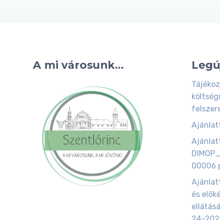
A mi városunk...
Legú
Tájékoz
költség
felszer
Ajánlatt
Ajánlatt
DIMOP_
00006 p
Ajánlat
és elők
ellátás
24-202