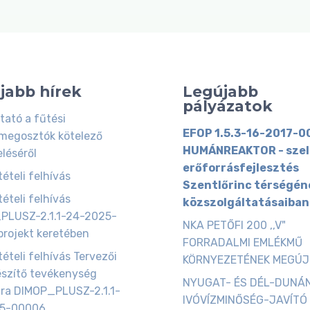
jabb hírek
Legújabb
pályázatok
tató a fűtési
EFOP 1.5.3-16-2017-0
megosztók kötelező
HUMÁNREAKTOR - szel
eléséről
erőforrásfejlesztés
ételi felhívás
Szentlőrinc térségén
ételi felhívás
közszolgáltatásaiban
PLUSZ-2.1.1-24-2025-
NKA PETŐFI 200 ,,V"
rojekt keretében
FORRADALMI EMLÉKMŰ
tételi felhívás Tervezői
KÖRNYEZETÉNEK MEGÚ
észítő tevékenység
NYUGAT- ÉS DÉL-DUNÁ
ára DIMOP_PLUSZ-2.1.1-
IVÓVÍZMINŐSÉG-JAVÍTÓ
5-00006