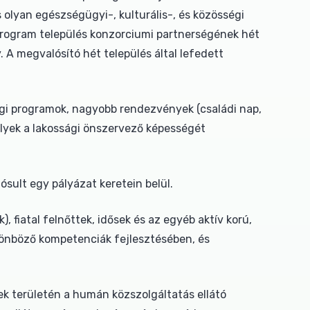
olyan egészségügyi-, kulturális-, és közösségi
program település konzorciumi partnerségének hét
 A megvalósító hét település által lefedett
égi programok, nagyobb rendezvények (családi nap,
melyek a lakossági önszervező képességét
sult egy pályázat keretein belül.
 fiatal felnőttek, idősek és az egyéb aktív korú,
lönböző kompetenciák fejlesztésében, és
ek területén a humán közszolgáltatás ellátó