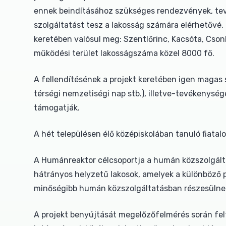
ennek beindításához szükséges rendezvények, tevé
szolgáltatást tesz a lakosság számára elérhetővé
keretében valósul meg: Szentlőrinc, Kacsóta, Cson
működési terület lakosságszáma közel 8000 fő.
A fellendítésének a projekt keretében igen magas
térségi nemzetiségi nap stb.), illetve-tevékenység
támogatják.
A hét településen élő középiskolában tanuló fiata
A Humánreaktor célcsoportja a humán közszolgáltatá
hátrányos helyzetű lakosok, amelyek a különböző 
minőségibb humán közszolgáltatásban részesülne
A projekt benyújtását megelőzőfelmérés során felt