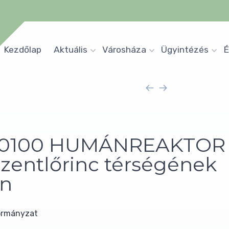
Kezdőlap
Aktuális
Városháza
Ügyintézés
É
-00100 HUMÁNREAKTOR -
 Szentlőrinc térségének
an
ormányzat