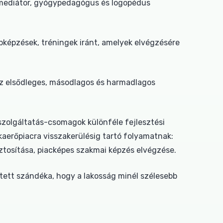
, mediátor, gyógypedagógus és logopédus
képzések, tréningek iránt, amelyek elvégzésére
az elsődleges, másodlagos és harmadlagos
szolgáltatás-csomagok különféle fejlesztési
kaerőpiacra visszakerülésig tartó folyamatnak:
ztosítása, piacképes szakmai képzés elvégzése.
ltett szándéka, hogy a lakosság minél szélesebb