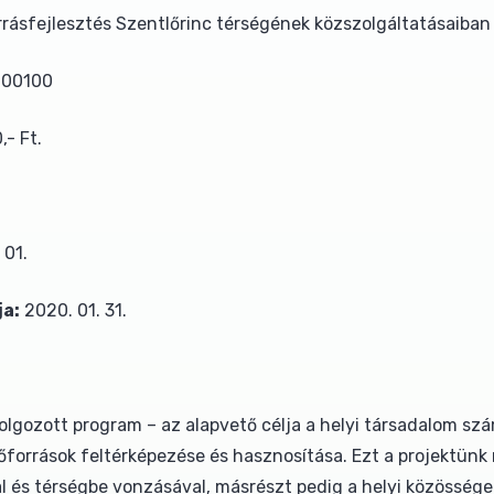
ásfejlesztés Szentlőrinc térségének közszolgáltatásaiban
-00100
- Ft.
 01.
ja:
2020. 01. 31.
dolgozott program – az alapvető célja a helyi társadalom szá
őforrások feltérképezése és hasznosítása. Ezt a projektünk
l és térségbe vonzásával, másrészt pedig a helyi közössége