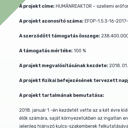
A projekt címe:
HUMÁNREAKTOR – szellemi erőforr
A projekt azonosító száma:
EFOP-1.5.3-16-2017
A szerződött támogatás összege:
238.400.000,
A támogatás mértéke:
100 %
A projekt megvalósításának kezdete:
2018. 01.
A projekt fizikai befejezésének tervezett nap
A projekt tartalmának bemutatása:
2018. január 1 -én kezdetét vette az a két évre ki
élők számára, saját környezetükben az ingatlan er
jelenleg hiányzó kulcs-szakemberek felkutatásáva