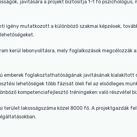
ságok, javítására a projekt biztosítja 1-1 fő pszichológus
ti igény mutatkozott a különböző szakmai képzések, tovább
lehetőségeket.
ram kerül lebonyolításra, mely foglalkozások megcélozzák 
rú emberek foglakoztathatóságának javításának kialakított 
ztési lehetőségek több fázisát öleli fel az elsődleges mun
önböző kompetenciafejlesztő tréningeken való részvétel bi
si terület lakosságszáma közel 8000 fő. A projektgazdák fe
olgáltatásokban.