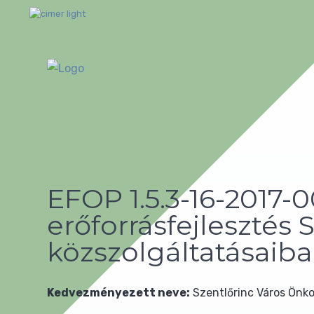
EFOP 1.5.3-16-2017
erőforrásfejlesztés
közszolgáltatásaib
Kedvezményezett neve:
Szentlőrinc Város Önk