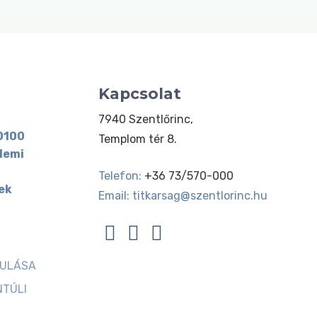
Kapcsolat
7940 Szentlőrinc,
0100
Templom tér 8.
lemi
Telefon:
+36 73/570-000
ek
Email:
titkarsag@szentlorinc.hu
JULÁSA
NTÚLI