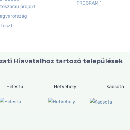
PROGRAM 1.
tószámú projekt
magyarország
 teszt
ati Hiavatalhoz tartozó települések
Helesfa
Hetvehely
Kacsóta