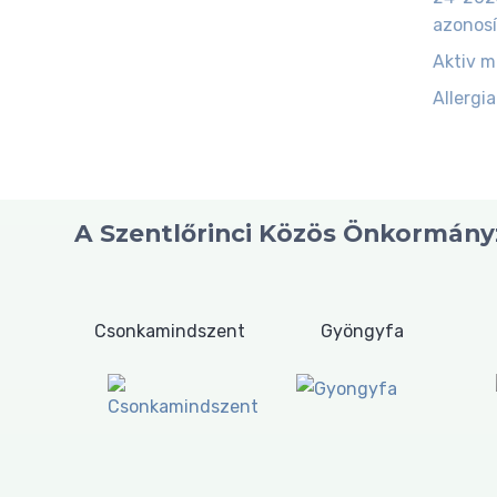
azonosí
Aktiv 
Allergia
A Szentlőrinci Közös Önkormányz
Csonkamindszent
Gyöngyfa