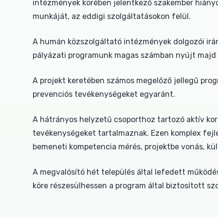
intézmények körében jelentkező szakember hiányos
munkáját, az eddigi szolgáltatásokon felül.
A humán közszolgáltató intézmények dolgozói irán
pályázati programunk magas számban nyújt majd 
A projekt keretében számos megelőző jellegű prog
prevenciós tevékenységeket egyaránt.
A hátrányos helyzetű csoporthoz tartozó aktív ko
tevékenységeket tartalmaznak. Ezen komplex fejles
bemeneti kompetencia mérés, projektbe vonás, kül
A megvalósító hét település által lefedett működé
köre részesülhessen a program által biztosított sz