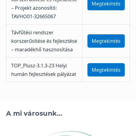
Megtekintés
– Projekt azonosító:
TAVHO01-32665067
Távfűtési rendszer
korszerűsítése és fejlesztése
Megtekintés
Családbarát munkahely
– maradékhő hasznosítása
TOP_Plusz-3.1.3-23 Helyi
Megtekintés
humán fejlesztések pályázat
A mi városunk...