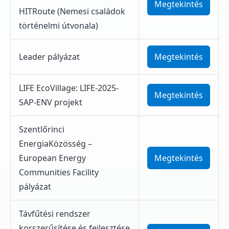
Megtekintés
HITRoute (Nemesi családok
történelmi útvonala)
Állásajánlatok
Leader pályázat
Megtekintés
LIFE EcoVillage: LIFE-2025-
Megtekintés
SAP-ENV projekt
Aktuális adózási információk
Szentlőrinci
EnergiaKözösség –
European Energy
Megtekintés
Communities Facility
pályázat
Sajtóközlemények
Távfűtési rendszer
korszerűsítése és fejlesztése