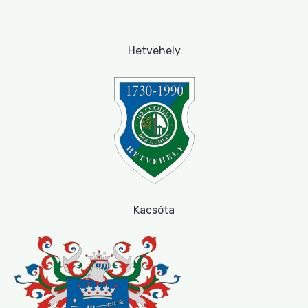
Hetvehely
Kacsóta