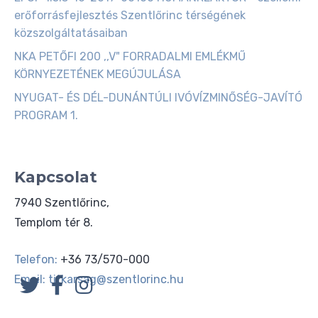
erőforrásfejlesztés Szentlőrinc térségének
közszolgáltatásaiban
NKA PETŐFI 200 ,,V" FORRADALMI EMLÉKMŰ
KÖRNYEZETÉNEK MEGÚJULÁSA
NYUGAT- ÉS DÉL-DUNÁNTÚLI IVÓVÍZMINŐSÉG-JAVÍTÓ
PROGRAM 1.
Kapcsolat
7940 Szentlőrinc,
Templom tér 8.
Telefon:
+36 73/570-000
Email:
titkarsag@szentlorinc.hu