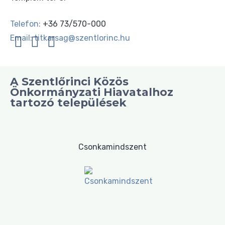
Telefon:
+36 73/570-000
Email:
titkarsag@szentlorinc.hu
A Szentlőrinci Közös
Önkormányzati Hiavatalhoz
tartozó települések
Csonkamindszent