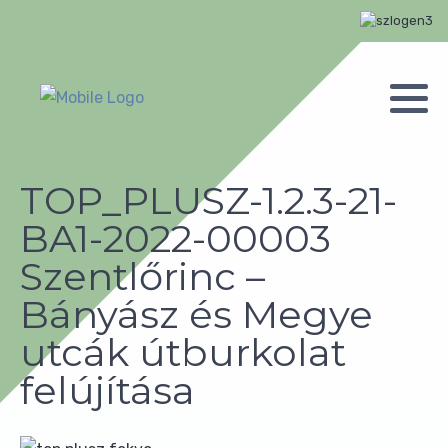
TOP_PLUSZ-1.2.3-21-
BA1-2022-00003
Szentlőrinc –
Bányász és Megye
utcák útburkolat
felújítása