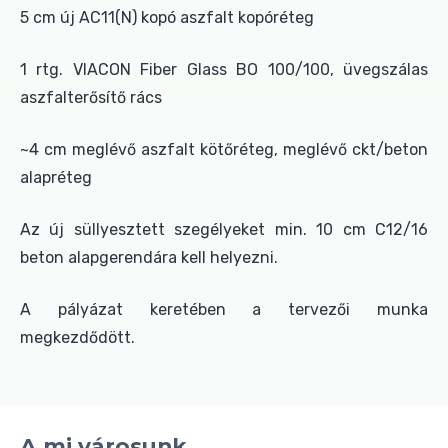
5 cm új AC11(N) kopó aszfalt kopóréteg
1 rtg. VIACON Fiber Glass BO 100/100, üvegszálas
aszfalterősítő rács
~4 cm meglévő aszfalt kötőréteg, meglévő ckt/beton
alapréteg
Az új süllyesztett szegélyeket min. 10 cm C12/16
beton alapgerendára kell helyezni.
A pályázat keretében a tervezői munka
megkezdődött.
A mi városunk...