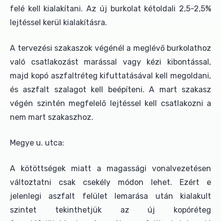
felé kell kialakítani. Az új burkolat kétoldali 2,5-2,5%
lejtéssel kerül kialakításra.
A tervezési szakaszok végénél a meglévő burkolathoz
való csatlakozást marással vagy kézi kibontással,
majd kopó aszfaltréteg kifuttatásával kell megoldani,
és aszfalt szalagot kell beépíteni. A mart szakasz
végén szintén megfelelő lejtéssel kell csatlakozni a
nem mart szakaszhoz.
Megye u. utca:
A kötöttségek miatt a magassági vonalvezetésen
változtatni csak csekély módon lehet. Ezért e
jelenlegi aszfalt felület lemarása után kialakult
szintet tekinthetjük az új kopóréteg