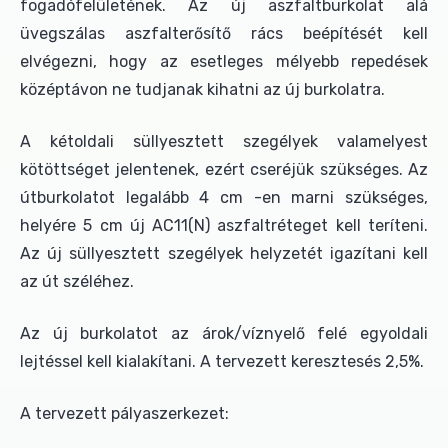
fogadófelületének. Az új aszfaltburkolat alá
üvegszálas aszfalterősítő rács beépítését kell
elvégezni, hogy az esetleges mélyebb repedések
középtávon ne tudjanak kihatni az új burkolatra.
A kétoldali süllyesztett szegélyek valamelyest
kötöttséget jelentenek, ezért cseréjük szükséges. Az
útburkolatot legalább 4 cm -en marni szükséges,
helyére 5 cm új AC11(N) aszfaltréteget kell teríteni.
Az új süllyesztett szegélyek helyzetét igazítani kell
az út széléhez.
Az új burkolatot az árok/víznyelő felé egyoldali
lejtéssel kell kialakítani. A tervezett keresztesés 2,5%.
A tervezett pályaszerkezet: