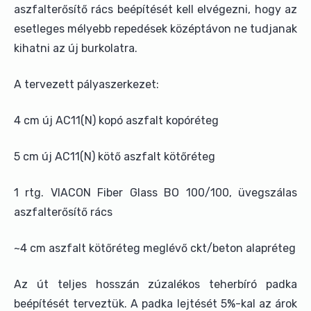
aszfalterősítő rács beépítését kell elvégezni, hogy az
esetleges mélyebb repedések középtávon ne tudjanak
kihatni az új burkolatra.
A tervezett pályaszerkezet:
4 cm új AC11(N) kopó aszfalt kopóréteg
5 cm új AC11(N) kötő aszfalt kötőréteg
1 rtg. VIACON Fiber Glass BO 100/100, üvegszálas
aszfalterősítő rács
~4 cm aszfalt kötőréteg meglévő ckt/beton alapréteg
Az út teljes hosszán zúzalékos teherbíró padka
beépítését terveztük. A padka lejtését 5%-kal az árok