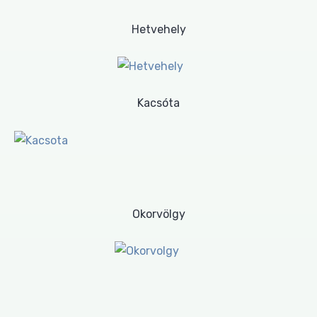
Hetvehely
Kacsóta
Okorvölgy