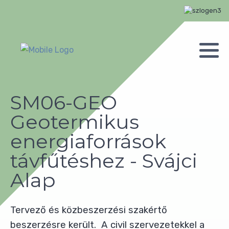
SM06-GEO
Geotermikus
energiaforrások
távfűtéshez - Svájci
Alap
Tervező és közbeszerzési szakértő
beszerzésre került. A civil szervezetekkel a