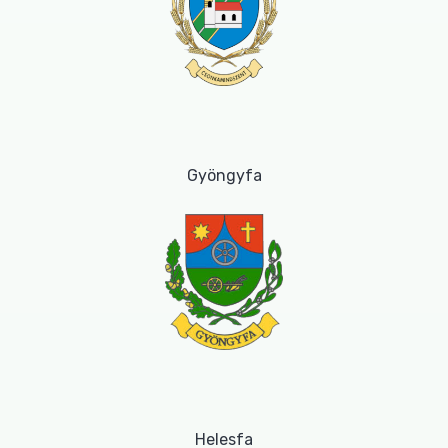
Gyöngyfa
Helesfa