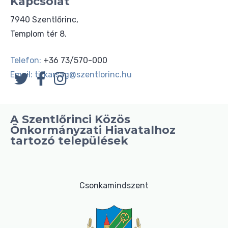
Kapcsolat
7940 Szentlőrinc,
Templom tér 8.
Telefon:
+36 73/570-000
Email:
titkarsag@szentlorinc.hu
A Szentlőrinci Közös
Önkormányzati Hiavatalhoz
tartozó települések
Csonkamindszent