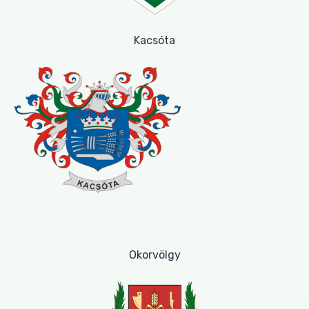
Kacsóta
Okorvölgy